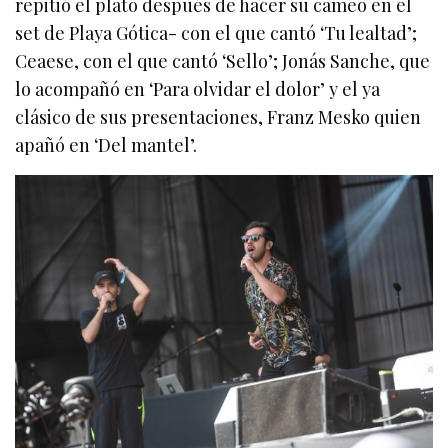
repitió el plato después de hacer su cameo en el
set de Playa Gótica- con el que cantó ‘Tu lealtad’;
Ceaese, con el que cantó ‘Sello’; Jonás Sanche, que
lo acompañó en ‘Para olvidar el dolor’ y el ya
clásico de sus presentaciones, Franz Mesko quien
apañó en ‘Del mantel’.