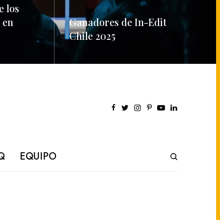
e los
 en
Ganadores de In-Edit
Chile 2025
READ MORE
Q
EQUIPO