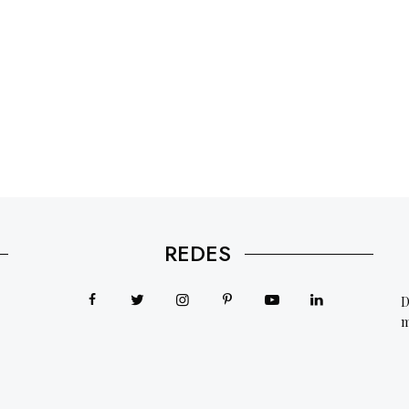
REDES
D
m