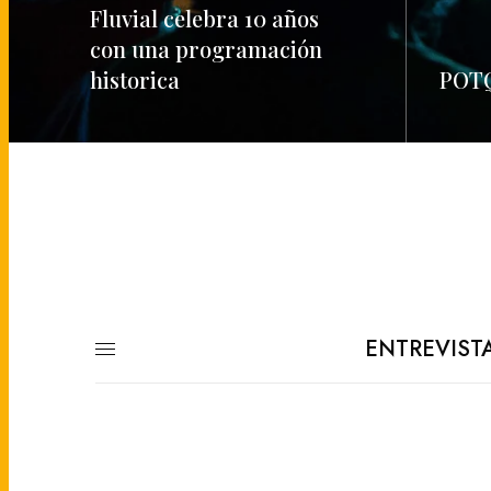
Fluvial celebra 10 años
con una programación
historica
POTQ
READ MORE
READ M
ENTREVIST