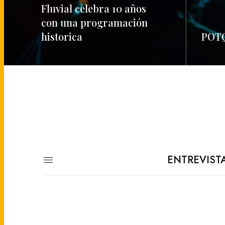
Fluvial celebra 10 años
con una programación
historica
POTQ
READ MORE
READ M
ENTREVIST