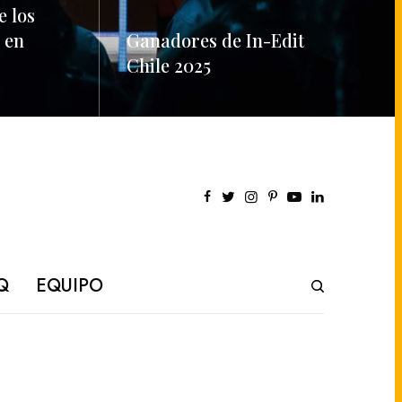
e los
 en
Ganadores de In-Edit
Chile 2025
READ MORE
Q
EQUIPO