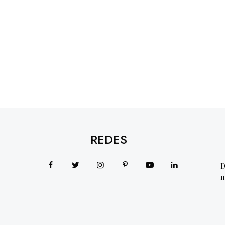
REDES
D
m