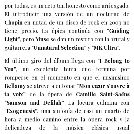
por todas, es un acto tan honesto como arriesgado.
El introducir una versión de un nocturno de
Chopin
en mitad de un disco de rock en 2009 no
tiene precio. La épica continúa con “
Guiding
Light
”, pero
Muse
se dan un respiro con la brutal y
guitarrera “
Unnatural Selection
” y “
MK
Ultra
”.
El último giro del álbum llega con “
I
Belong to
You
”, un excelente tema que termina por
romperse en el momento en que el mismísimo
Bellamy
se atreve a entonar “
Mon cœur s’ouvre à
ta voix
” de la ópera de
Camille Saint-Saëns
“
Samson
and Delilah
”. La locura culmina con
“
Exogenesis
”, una sinfonía de casi un cuarto de
hora a medio camino entre la ópera rock y la
delicadeza de la música clásica usual