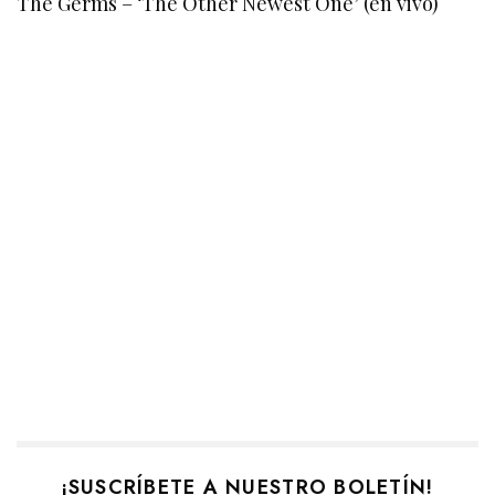
The Germs – ‘The Other Newest One’ (en vivo)
¡SUSCRÍBETE A NUESTRO BOLETÍN!