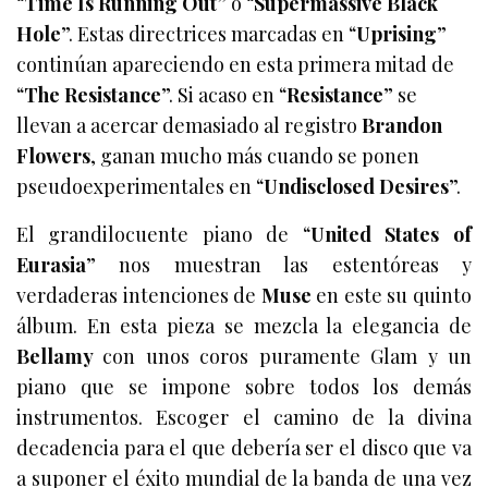
“
Time Is Running Out
” o “
Supermassive Black
Hole
”. Estas directrices marcadas en “
Uprising
”
continúan apareciendo en esta primera mitad de
“
The Resistance
”. Si acaso en “
Resistance
” se
llevan a acercar demasiado al registro
Brandon
Flowers
, ganan mucho más cuando se ponen
pseudoexperimentales en “
Undisclosed Desires
”.
El grandilocuente piano de “
United States of
Eurasia
” nos muestran las estentóreas y
verdaderas intenciones de
Muse
en este su quinto
álbum. En esta pieza se mezcla la elegancia de
Bellamy
con unos coros puramente Glam y un
piano que se impone sobre todos los demás
instrumentos. Escoger el camino de la divina
decadencia para el que debería ser el disco que va
a suponer el éxito mundial de la banda de una vez