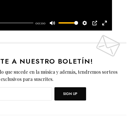
a
y
00:00
M
S
P
E
u
e
I
n
t
t
P
t
e
t
e
ETE A NUESTRO BOLETÍN!
i
r
lo que sucede en la música y además, tendremos sorteos
n
f
exclusivos para suscrites.
g
u
s
l
SIGN UP
l
s
c
r