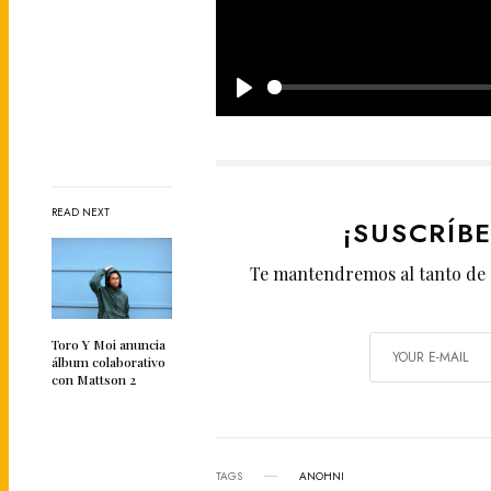
P
l
a
y
READ NEXT
¡SUSCRÍB
Te mantendremos al tanto de 
Toro Y Moi anuncia
álbum colaborativo
con Mattson 2
TAGS
ANOHNI