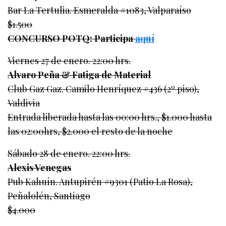
Bar La Tertulia. Esmeralda #1083, Valparaíso
$1.500
CONCURSO POTQ: Participa
aquí
Viernes 27 de enero. 22:00 hrs.
Alvaro Peña & Fatiga de Material
Club Gaz Gaz. Camilo Henríquez #436 (2º piso),
Valdivia
Entrada liberada hasta las 00:00 hrs., $1.000 hasta
las 02:00hrs, $2.000 el resto de la noche
Sábado 28 de enero. 22:00 hrs.
Alexis Venegas
Pub Kahuín. Antupirén #9301 (Patio La Rosa),
Peñalolén, Santiago
$4.000