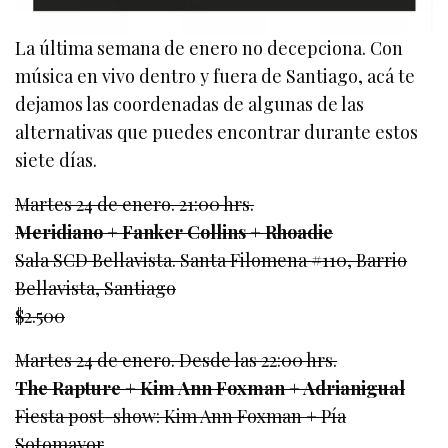
La última semana de enero no decepciona. Con
música en vivo dentro y fuera de Santiago, acá te
dejamos las coordenadas de algunas de las
alternativas que puedes encontrar durante estos
siete días.
Martes 24 de enero. 21:00 hrs.
Meridiano + Fanker Collins + Rhoadie
Sala SCD Bellavista. Santa Filomena #110, Barrio
Bellavista, Santiago
$2.500
Martes 24 de enero. Desde las 22:00 hrs.
The Rapture + Kim Ann Foxman + Adrianigual
Fiesta post-show: Kim Ann Foxman + Pía
Sotomayor