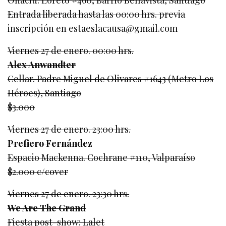
Onaciú. Loreto #460, Barrio Bellavista, Santiago
Entrada liberada hasta las 00:00 hrs. previa
inscripción en estaeslacausa@gmail.com
Viernes 27 de enero. 00:00 hrs.
Alex Anwandter
Cellar. Padre Miguel de Olivares #1643 (Metro Los
Héroes), Santiago
$3.000
Viernes 27 de enero. 23:00 hrs.
Prefiero Fernández
Espacio Mackenna. Cochrane #110, Valparaíso
$2.000 c/cover
Viernes 27 de enero. 23:30 hrs.
We Are The Grand
Fiesta post-show: Lalet