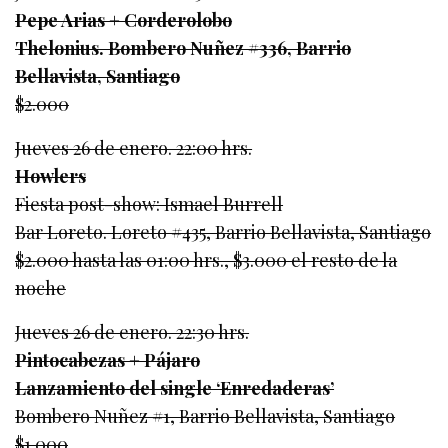
Pepe Arias + Corderolobo
Thelonius. Bombero Nuñez #336, Barrio
Bellavista, Santiago
$2.000
Jueves 26 de enero. 22:00 hrs.
Howlers
Fiesta post-show: Ismael Burrell
Bar Loreto. Loreto #435, Barrio Bellavista, Santiago
$2.000 hasta las 01:00 hrs., $3.000 el resto de la
noche
Jueves 26 de enero. 22:30 hrs.
Pintocabezas + Pájaro
Lanzamiento del single ‘Enredaderas’
Bombero Nuñez #1, Barrio Bellavista, Santiago
$1.000