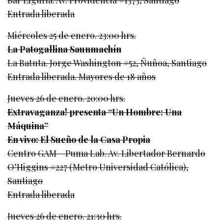
Bar Liguria. Av. Providencia #1373, Santiago
Entrada liberada
Miércoles 25 de enero. 23:00 hrs.
La Patogallina Saunmachín
La Batuta. Jorge Washington #52, Ñuñoa, Santiago
Entrada liberada. Mayores de 18 años
Jueves 26 de enero. 20:00 hrs.
Extravaganza! presenta “Un Hombre: Una
Máquina”
En vivo: El Sueño de la Casa Propia
Centro GAM – Puma Lab. Av. Libertador Bernardo
O’Higgins #227 (Metro Universidad Católica),
Santiago
Entrada liberada
Jueves 26 de enero. 21:30 hrs.