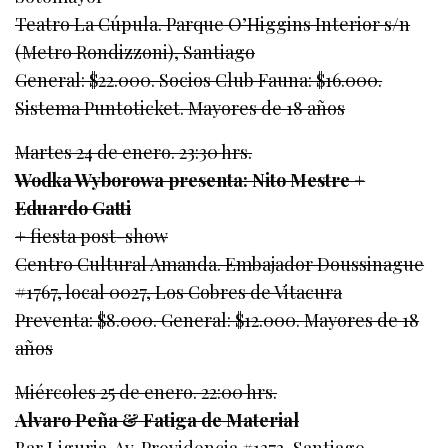
Teatro La Cúpula. Parque O’Higgins Interior s/n
(Metro Rondizzoni), Santiago
General: $22.000. Socios Club Fauna: $16.000.
Sistema Puntoticket. Mayores de 18 años
Martes 24 de enero. 23:30 hrs.
Wodka Wyborowa presenta: Nito Mestre +
Eduardo Gatti
+ fiesta post-show
Centro Cultural Amanda. Embajador Doussinague
#1767, local 0027, Los Cobres de Vitacura
Preventa: $8.000. General: $12.000. Mayores de 18
años
Miércoles 25 de enero. 22:00 hrs.
Alvaro Peña & Fatiga de Material