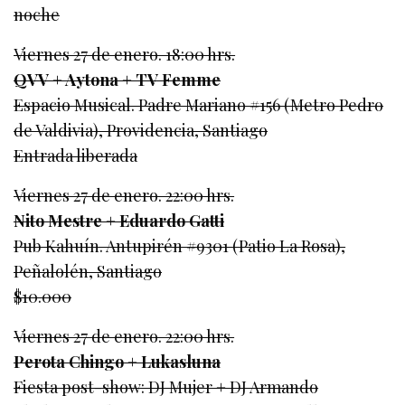
noche
Viernes 27 de enero. 18:00 hrs.
QVV + Aytona + TV Femme
Espacio Musical. Padre Mariano #156 (Metro Pedro
de Valdivia), Providencia, Santiago
Entrada liberada
Viernes 27 de enero. 22:00 hrs.
Nito Mestre + Eduardo Gatti
Pub Kahuín. Antupirén #9301 (Patio La Rosa),
Peñalolén, Santiago
$10.000
Viernes 27 de enero. 22:00 hrs.
Perota Chingo + Lukasluna
Fiesta post-show: DJ Mujer + DJ Armando