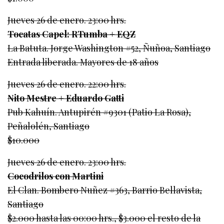
Jueves 26 de enero. 23:00 hrs.
Tocatas Capel: RTumba + EQZ
La Batuta. Jorge Washington #52, Ñuñoa, Santiago
Entrada liberada. Mayores de 18 años
Jueves 26 de enero. 22:00 hrs.
Nito Mestre + Eduardo Gatti
Pub Kahuín. Antupirén #9301 (Patio La Rosa),
Peñalolén, Santiago
$10.000
Jueves 26 de enero. 23:00 hrs.
Cocodrilos con Martini
El Clan. Bombero Nuñez #363, Barrio Bellavista,
Santiago
$2.000 hasta las 00:00 hrs., $3.000 el resto de la