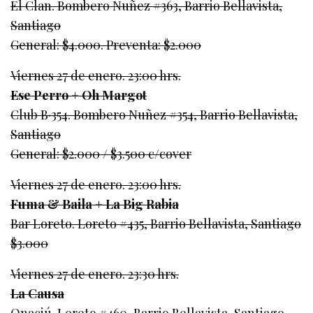
El Clan. Bombero Nuñez #363, Barrio Bellavista,
Santiago
General: $4.000. Preventa: $2.000
Viernes 27 de enero. 23:00 hrs.
Ese Perro + Oh Margot
Club B·354. Bombero Nuñez #354, Barrio Bellavista,
Santiago
General: $2.000 / $3.500 c/cover
Viernes 27 de enero. 23:00 hrs.
Fuma & Baila + La Big Rabia
Bar Loreto. Loreto #435, Barrio Bellavista, Santiago
$3.000
Viernes 27 de enero. 23:30 hrs.
La Causa