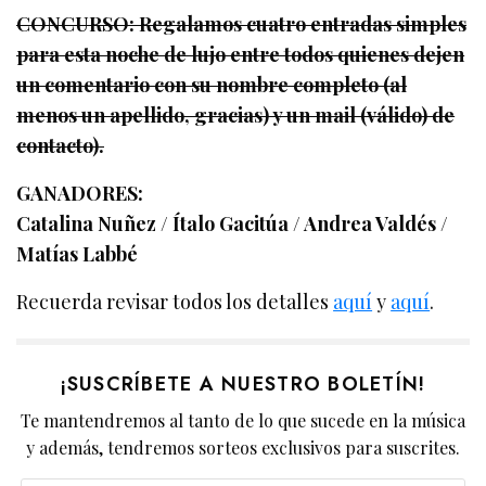
CONCURSO: Regalamos cuatro entradas simples
para esta noche de lujo entre todos quienes dejen
un comentario con su nombre completo (al
menos un apellido, gracias) y un mail (válido) de
contacto).
GANADORES:
Catalina Nuñez / Ítalo Gacitúa / Andrea Valdés /
Matías Labbé
Recuerda revisar todos los detalles
aquí
y
aquí
.
¡SUSCRÍBETE A NUESTRO BOLETÍN!
Te mantendremos al tanto de lo que sucede en la música
y además, tendremos sorteos exclusivos para suscrites.