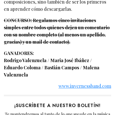
composiciones, sino también de ser los primeros
en aprender cómo descargarlas.
CONCURSO: Regalamos cinco invitaciones
simples entre todos quienes dejen un comentario
con su nombre completo (al menos un apellido,
gracias) y un mail de contacto).
GANADORES:
Rodrigo Valenzuela / Maria José Ibáñez /
Eduardo Coloma / Bastián Campos / Malena
Valenzuela
www.invernessband.com
¡SUSCRÍBETE A NUESTRO BOLETÍN!
Te mantendremos al tanto de lo que sucede en la música