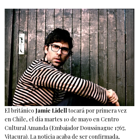
El británico
Jamie Lidell
tocará por primera vez
en Chile, el día martes 10 de mayo en Centro
Cultural Amanda (Embajador Doussinague 1767,
Vitacura). La noticia acaba de ser confirmada,