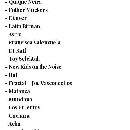
– Quique Neira
– Fother Muckers
– Dënver
– Latin Bitman
– Astro
– Francisca Valenzuela
– DJ Raff
– Toy Selektah
– New Kids on the Noise
– Ital
– Fractal + Joe Vasconcellos
– Matanza
– Mundano
– Los Pulentos
– Cuchara
– Achu