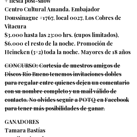
+ fiesta post-show
Centro Cultural Amanda. Embajador
Doussinague #1767, local 0027, Los Cobres de
Vitacura
$3.000 hasta las 23:00 hrs. (cupos limitados),
$6.000 el resto de la noche. Promoción de
Heineken (3×2) toda la noche. Mayores de 18 años
CONCURSO: Cortesía de nuestros amigos de
Discos Río Bueno tenemos invitaciones dobles
para regalar entre quienes dejen un comentario
con su nombre completo y un mail válido de
contacto. No olvides seguir a POTQ en Facebook
para tener más posibilidades de ganar.
GANADORES
Tamara Bastías