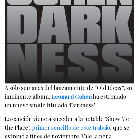
A sólo semanas del lanzamiento de “Old Ideas”, su
inminente álbum,
Leonard Cohen
ha estrenado
un nuevo single titulado ‘Darkness’.
La canción viene a suceder a la notable ‘Show Me
the Place’,
primer sencillo de este trabajo
, que se
estrenó a fines de noviembre. Vale la pena