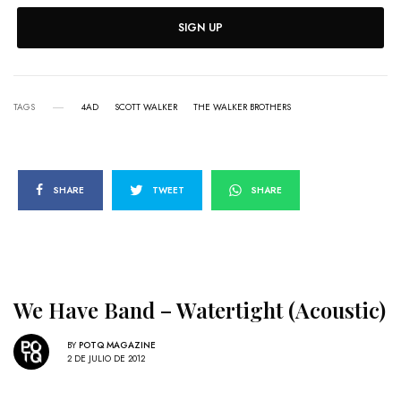
SIGN UP
TAGS
4AD
SCOTT WALKER
THE WALKER BROTHERS
SHARE
TWEET
SHARE
We Have Band – Watertight (Acoustic)
BY
POTQ MAGAZINE
2 DE JULIO DE 2012