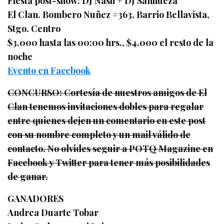
Fiesta post-show: DJ Nash + DJ Sanhueza
El Clan. Bombero Nuñez #363, Barrio Bellavista,
Stgo. Centro
$3.000 hasta las 00:00 hrs., $4.000 el resto de la
noche
Evento en Facebook
CONCURSO: Cortesía de nuestros amigos de El
Clan tenemos invitaciones dobles para regalar
entre quienes dejen un comentario en este post
con su nombre completo y un mail válido de
contacto. No olvides seguir a POTQ Magazine en
Facebook y Twitter para tener más posibilidades
de ganar.
GANADORES
Andrea Duarte Tobar