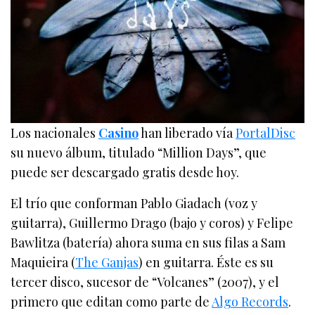
Los nacionales
Casino
han liberado vía
PortalDisc
su nuevo álbum, titulado “Million Days”, que
puede ser descargado gratis desde hoy.
El trío que conforman Pablo Giadach (voz y
guitarra), Guillermo Drago (bajo y coros) y Felipe
Bawlitza (batería) ahora suma en sus filas a Sam
Maquieira (
The Ganjas
) en guitarra. Éste es su
tercer disco, sucesor de “Volcanes” (2007), y el
primero que editan como parte de
Algo Records
.