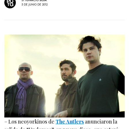
BY
IGNACIO SILVA
5 DE JUNIO DE 2012
– Los neoyorkinos de
The Antlers
anunciaron la