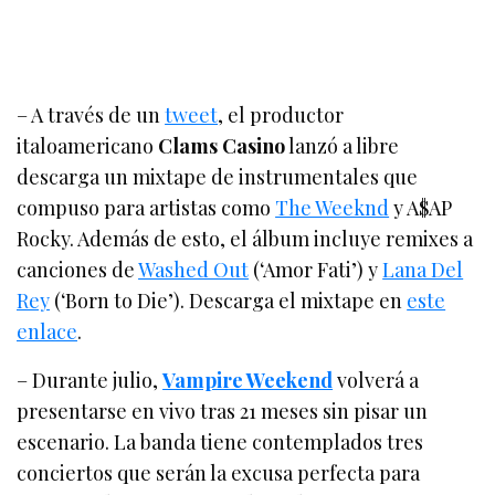
– A través de un
tweet
, el productor
italoamericano
Clams Casino
lanzó a libre
descarga un mixtape de instrumentales que
compuso para artistas como
The Weeknd
y A$AP
Rocky. Además de esto, el álbum incluye remixes a
canciones de
Washed Out
(‘Amor Fati’) y
Lana Del
Rey
(‘Born to Die’). Descarga el mixtape en
este
enlace
.
– Durante julio,
Vampire Weekend
volverá a
presentarse en vivo tras 21 meses sin pisar un
escenario. La banda tiene contemplados tres
conciertos que serán la excusa perfecta para