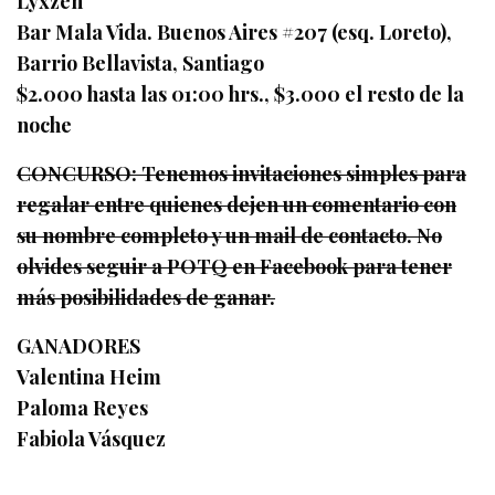
Lyxzen
Bar Mala Vida. Buenos Aires #207 (esq. Loreto),
Barrio Bellavista, Santiago
$2.000 hasta las 01:00 hrs., $3.000 el resto de la
noche
CONCURSO: Tenemos invitaciones simples para
regalar entre quienes dejen un comentario con
su nombre completo y un mail de contacto. No
olvides seguir a POTQ en Facebook para tener
más posibilidades de ganar.
GANADORES
Valentina Heim
Paloma Reyes
Fabiola Vásquez