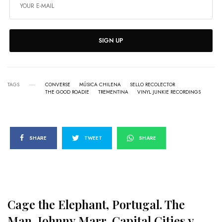
SIGN UP
TAGS
CONVERSE
MÚSICA CHILENA
SELLO RECOLECTOR
THE GOOD ROADIE
TREMENTINA
VINYL JUNKIE RECORDINGS
SHARE
TWEET
SHARE
Cage the Elephant, Portugal. The
Man, Johnny Marr, Capital Cities y