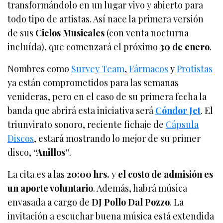
transformándolo en un lugar vivo y abierto para
todo tipo de artistas. Así nace la primera versión
de sus
Ciclos Musicales
(con venta nocturna
incluída), que comenzará el próximo
30 de enero
.
Nombres como
Survey Team
,
Fármacos
y
Protistas
ya están comprometidos para las semanas
venideras, pero en el caso de su primera fecha la
banda que abrirá esta iniciativa será
Cóndor Jet
. El
triunvirato sonoro, reciente fichaje de
Cápsula
Discos
, estará mostrando lo mejor de su primer
disco,
“Anillos”
.
La cita es a las
20:00 hrs.
y
el costo de admisión es
un aporte voluntario
. Además, habrá música
envasada a cargo de
DJ Pollo Dal Pozzo
. La
invitación a escuchar buena música está extendida