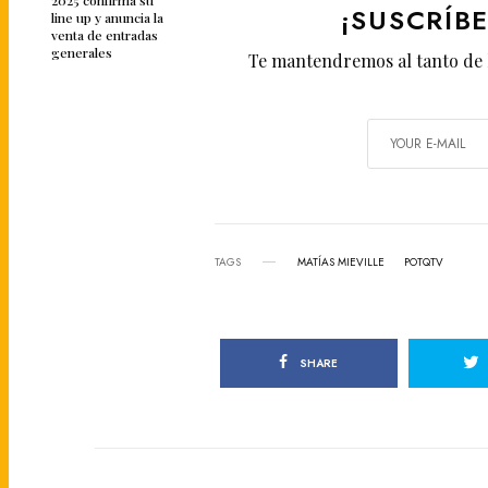
¡SUSCRÍB
line up y anuncia la
venta de entradas
generales
Te mantendremos al tanto de 
TAGS
MATÍAS MIEVILLE
POTQTV
SHARE