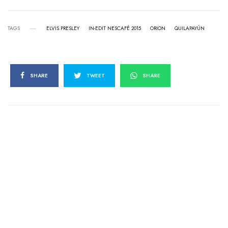
TAGS
ELVIS PRESLEY
IN-EDIT NESCAFÉ 2015
ORION
QUILAPAYÚN
SHARE
TWEET
SHARE