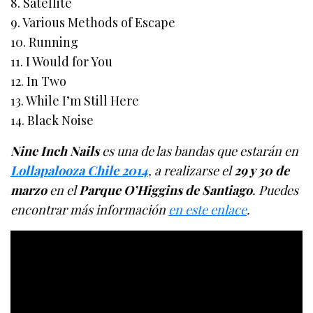
8. Satellite
9. Various Methods of Escape
10. Running
11. I Would for You
12. In Two
13. While I’m Still Here
14. Black Noise
Nine Inch Nails
es una de las bandas que estarán en
Lollapalooza Chile 2014
, a realizarse el
29 y 30 de
marzo
en el
Parque O’Higgins de Santiago
. Puedes
encontrar más información
en este enlace
.