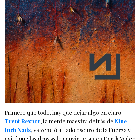
Primero que todo, hay que dejar algo en claro:
Trent Reznor
, la mente maestra detrás de
Nine
Inch Nails
, ya venció al lado oscuro de la Fuerza y
evitó que las drogas lo convirtieran en Darth Vader