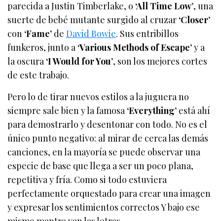
parecida a Justin Timberlake, o
‘All Time Low’
, una
suerte de bebé mutante surgido al cruzar
‘Closer’
con
‘Fame’
de
David Bowie
. Sus entribillos
funkeros, junto a
‘Various Methods of Escape’
y a
la oscura
‘I Would for You’
, son los mejores cortes
de este trabajo.
Pero lo de tirar nuevos estilos a la juguera no
siempre sale bien y la famosa
‘Everything’
está ahí
para demostrarlo y desentonar con todo. No es el
único punto negativo: al mirar de cerca las demás
canciones, en la mayoría se puede observar una
especie de base que llega a ser un poco plana,
repetitiva y fría. Como si todo estuviera
perfectamente orquestado para crear una imagen
y expresar los sentimientos correctos Y bajo ese