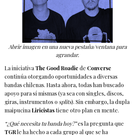
Abrir imagen en una nueva pestaña/ventana para
agrandar.
La iniciativa
The Good Roadie
de
Converse
continúa otorgando oportunidades a diversas
bandas chilenas. Hasta ahora, todas han buscado
apoyo para sí mismas (ya sea con singles, discos,
giras, instrumentos o
splits
). Sin embargo, la dupla
maipucina
Liricistas
tiene otro plan en mente.
“¿Qué necesita tu banda hoy?”
es la pregunta que
TGR
le ha hecho a cada grupo al que se ha