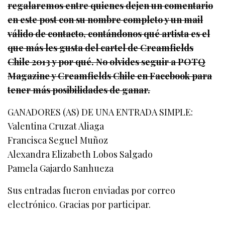
regalaremos entre quienes dejen un comentario
en este post con su nombre completo y un mail
válido de contacto, contándonos qué artista es el
que más les gusta del cartel de Creamfields
Chile 2013 y por qué. No olvides seguir a POTQ
Magazine y Creamfields Chile en Facebook para
tener más posibilidades de ganar.
GANADORES (AS) DE UNA ENTRADA SIMPLE:
Valentina Cruzat Aliaga
Francisca Seguel Muñoz
Alexandra Elizabeth Lobos Salgado
Pamela Gajardo Sanhueza
Sus entradas fueron enviadas por correo
electrónico. Gracias por participar.