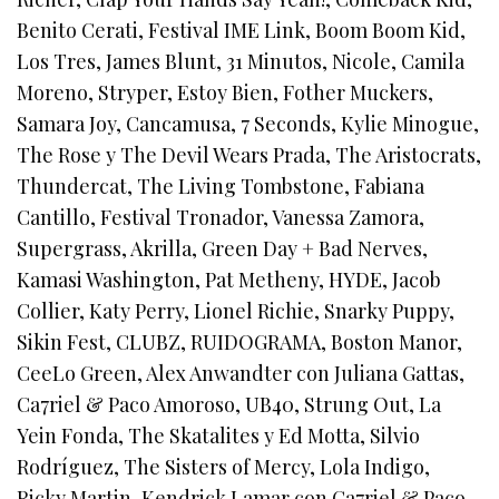
Benito Cerati, Festival IME Link, Boom Boom Kid,
Los Tres, James Blunt, 31 Minutos, Nicole, Camila
Moreno, Stryper, Estoy Bien, Fother Muckers,
Samara Joy, Cancamusa, 7 Seconds, Kylie Minogue,
The Rose y The Devil Wears Prada, The Aristocrats,
Thundercat, The Living Tombstone, Fabiana
Cantillo, Festival Tronador, Vanessa Zamora,
Supergrass, Akrilla, Green Day + Bad Nerves,
Kamasi Washington, Pat Metheny, HYDE, Jacob
Collier, Katy Perry, Lionel Richie, Snarky Puppy,
Sikin Fest, CLUBZ, RUIDOGRAMA, Boston Manor,
CeeLo Green, Alex Anwandter con Juliana Gattas,
Ca7riel & Paco Amoroso, UB40, Strung Out, La
Yein Fonda, The Skatalites y Ed Motta, Silvio
Rodríguez, The Sisters of Mercy, Lola Indigo,
Ricky Martin, Kendrick Lamar con Ca7riel & Paco