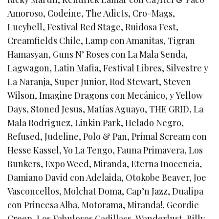
Amoroso, Codeine, The Adicts, Cro-Mags,
Lucybell, Festival Red Stage, Ruidosa Fest,
Creamfields Chile, Lamp con Amanitas, Tigran
Hamasyan, Guns N’ Roses con La Mala Senda,
Lagwagon, Latin Mafia, Festival Libres, Silvestre y
La Naranja, Super Junior, Rod Stewart, Steven
Wilson, Imagine Dragons con Mecánico, y Yellow
Days, Stoned Jesus, Matías Aguayo, THE GRID, La
Mala Rodriguez, Linkin Park, Helado Negro,
Refused, Judeline, Polo & Pan, Primal Scream con
Hesse Kassel, Yo La Tengo, Fauna Primavera, Los
Bunkers, Expo Weed, Miranda, Eterna Inocencia,
Damiano David con Adelaida, Otokobe Beaver, Joe
Vasconcellos, Molchat Doma, Cap’n Jazz, Dualipa
con Princesa Alba, Motorama, Miranda!, Geordie
Greep, Los Fabulosos Cadillacs, Wanderlust, Billy