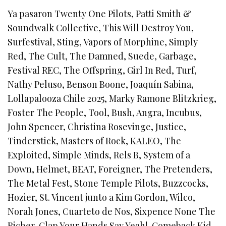
Ya pasaron Twenty One Pilots, Patti Smith &
Soundwalk Collective, This Will Destroy You,
Surfestival, Sting, Vapors of Morphine, Simply
Red, The Cult, The Damned, Suede, Garbage,
Festival REC, The Offspring, Girl In Red, Turf,
Nathy Peluso, Benson Boone, Joaquín Sabina,
Lollapalooza Chile 2025, Marky Ramone Blitzkrieg,
Foster The People, Tool, Bush, Angra, Incubus,
John Spencer, Christina Rosevinge, Justice,
Tinderstick, Masters of Rock, KALEO, The
Exploited, Simple Minds, Rels B, System of a
Down, Helmet, BEAT, Foreigner, The Pretenders,
The Metal Fest, Stone Temple Pilots, Buzzcocks,
Hozier, St. Vincent junto a Kim Gordon, Wilco,
Norah Jones, Cuarteto de Nos, Sixpence None The
Richer, Clap Your Hands Say Yeah!, Comeback Kid,