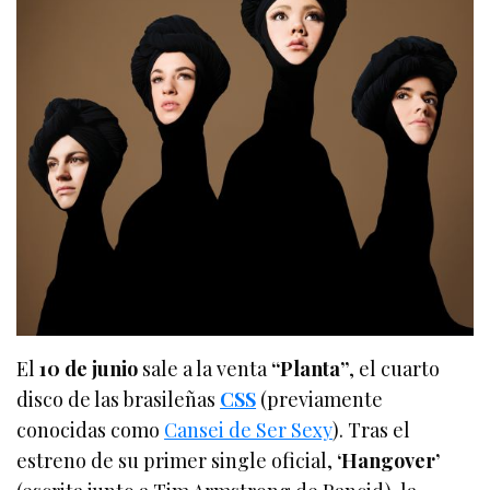
El
10 de junio
sale a la venta
“Planta”
, el cuarto
disco de las brasileñas
CSS
(previamente
conocidas como
Cansei de Ser Sexy
). Tras el
estreno de su primer single oficial,
‘Hangover’