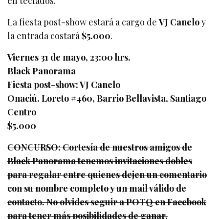
en teclados.
La fiesta post-show estará a cargo de
VJ Canelo
y
la entrada costará
$5.000
.
Viernes 31 de mayo, 23:00 hrs.
Black Panorama
Fiesta post-show: VJ Canelo
Onaciú. Loreto #460, Barrio Bellavista, Santiago
Centro
$5.000
CONCURSO: Cortesía de nuestros amigos de
Black Panorama tenemos invitaciones dobles
para regalar entre quienes dejen un comentario
con su nombre completo y un mail válido de
contacto. No olvides seguir a POTQ en Facebook
para tener más posibilidades de ganar.