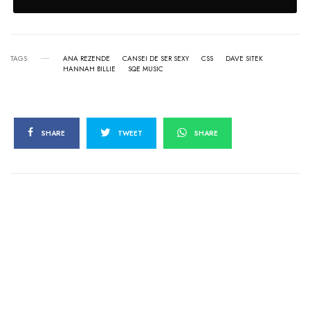
TAGS
ANA REZENDE
CANSEI DE SER SEXY
CSS
DAVE SITEK
HANNAH BILLIE
SQE MUSIC
SHARE
TWEET
SHARE