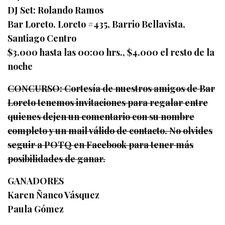
DJ Set: Rolando Ramos
Bar Loreto. Loreto #435, Barrio Bellavista,
Santiago Centro
$3.000 hasta las 00:00 hrs., $4.000 el resto de la
noche
CONCURSO: Cortesía de nuestros amigos de Bar
Loreto tenemos invitaciones para regalar entre
quienes dejen un comentario con su nombre
completo y un mail válido de contacto. No olvides
seguir a POTQ en Facebook para tener más
posibilidades de ganar.
GANADORES
Karen Ñanco Vásquez
Paula Gómez