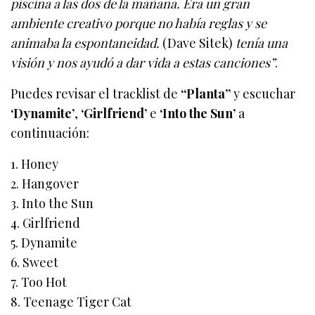
piscina a las dos de la mañana. Era un gran
ambiente creativo porque no había reglas y se
animaba la espontaneidad.
(Dave Sitek)
tenía una
visión y nos ayudó a dar vida a estas canciones”
.
Puedes revisar el tracklist de
“Planta”
y escuchar
‘Dynamite’
,
‘Girlfriend’
e
‘Into the Sun’
a
continuación:
1. Honey
2. Hangover
3. Into the Sun
4. Girlfriend
5. Dynamite
6. Sweet
7. Too Hot
8. Teenage Tiger Cat