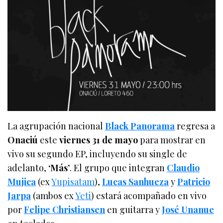
La agrupación nacional
Black Panorama
regresa a
Onaciú
este
viernes 31 de mayo
para mostrar en
vivo su segundo EP, incluyendo su single de
adelanto,
‘Más’
. El grupo que integran
Claudio
Mujica
(ex
Yupisatam
),
Lucas Sanhueza
y
Patricio
Jarpa
(ambos ex
Yeti
) estará acompañado en vivo
por
Felipe Christiansen
en guitarra y
José Unanue