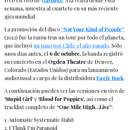
DVD en vivo de
Garbage
. A la venta desde esta
semana, muestra al cuarteto en su más reciente
gira mundial.
La promoción del disco
“Not Your Kind of People”
(2012) fue la razón tras un tour por todo el planeta,
que incluyó
un paso por Chile el año pasado
. Sólo
unos días antes, el
6 de octubre
, la banda registró
su concierto en el
Ogden Theatre
de Denver,
Colorado (Estados Unidos) para un lanzamiento
audiovisual a cargo de la distribuidora
Eagle Rock
.
A continuación puedes ver las versiones en vivo de
‘Stupid Girl’
y
‘Blood for Poppies’
, así como el
tracklist completo de
“One Mile High…Live”
:
1. Automatic Systematic Habit
2. I Think I’m Paranoid