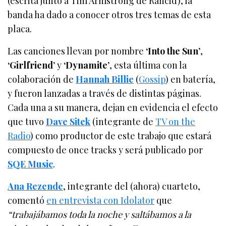
(escrita junto a Tim Armstrong de Rancid), la
banda ha dado a conocer otros tres temas de esta
placa.
Las canciones llevan por nombre
‘Into the Sun’
,
‘Girlfriend’
y
‘Dynamite’
, esta última con la
colaboración de
Hannah Billie
(
Gossip
) en batería,
y fueron lanzadas a través de distintas páginas.
Cada una a su manera, dejan en evidencia el efecto
que tuvo
Dave Sitek
(integrante de
TV on the
Radio
) como productor de este trabajo que estará
compuesto de once tracks y será publicado por
SQE Music
.
Ana Rezende
, integrante del (ahora) cuarteto,
comentó
en entrevista con Idolator
que
“trabajábamos toda la noche y saltábamos a la