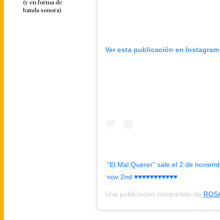
(y en forma de
banda sonora)
Ver esta publicación en Instagram
“El Mal Querer” sale el 2 de novie
nov 2nd ♥️♥️♥️♥️♥️♥️♥️♥️♥️♥️♥️
Una publicación compartida de
ROSA