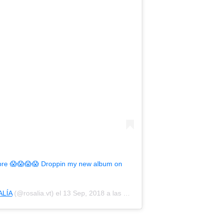
mbre 😱😱😱😱 Droppin my new album on
LÍA
(@rosalia.vt) el
13 Sep, 2018 a las 12:43 PDT