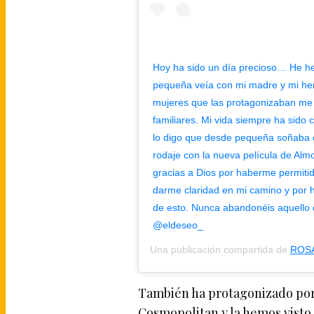
Hoy ha sido un día precioso… He h
pequeña veía con mi madre y mi her
mujeres que las protagonizaban me 
familiares. Mi vida siempre ha sido ca
lo digo que desde pequeña soñaba 
rodaje con la nueva película de Alm
gracias a Dios por haberme permitid
darme claridad en mi camino y por 
de esto. Nunca abandonéis aquello 
@eldeseo_
Una publicación compartida de
ROSA
También ha protagonizado por
Cosmopolitan y la hemos visto 