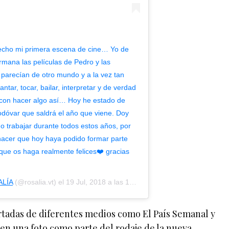
echo mi primera escena de cine… Yo de
mana las películas de Pedro y las
parecían de otro mundo y a la vez tan
ntar, tocar, bailar, interpretar y de verdad
con hacer algo así… Hoy he estado de
odóvar que saldrá el año que viene. Doy
o trabajar durante todos estos años, por
hacer que hoy haya podido formar parte
que os haga realmente felices❤️ gracias
LÍA
(@rosalia.vt) el
19 Jul, 2018 a las 12:18 PDT
tadas de diferentes medios como El País Semanal y
en una foto como parte del rodaje de la nueva