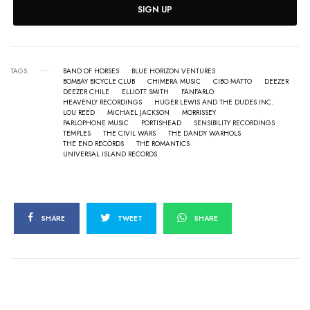
SIGN UP
TAGS
BAND OF HORSES
BLUE HORIZON VENTURES
BOMBAY BICYCLE CLUB
CHIMERA MUSIC
CIBO MATTO
DEEZER
DEEZER CHILE
ELLIOTT SMITH
FANFARLO
HEAVENLY RECORDINGS
HUGER LEWIS AND THE DUDES INC.
LOU REED
MICHAEL JACKSON
MORRISSEY
PARLOPHONE MUSIC
PORTISHEAD
SENSIBILITY RECORDINGS
TEMPLES
THE CIVIL WARS
THE DANDY WARHOLS
THE END RECORDS
THE ROMANTICS
UNIVERSAL ISLAND RECORDS
SHARE
TWEET
SHARE