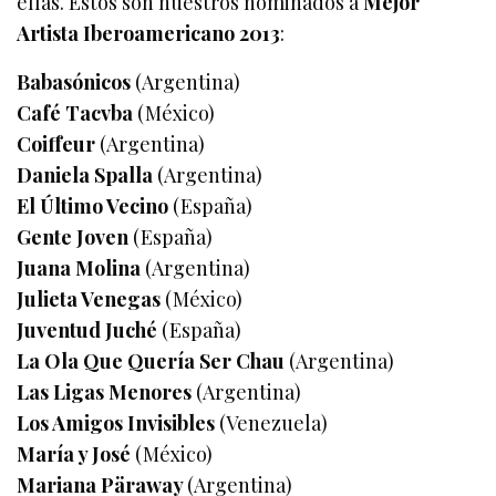
ellas. Estos son nuestros nominados a
Mejor
Artista Iberoamericano 2013
:
Babasónicos
(Argentina)
Café Tacvba
(México)
Coiffeur
(Argentina)
Daniela Spalla
(Argentina)
El Último Vecino
(España)
Gente Joven
(España)
Juana Molina
(Argentina)
Julieta Venegas
(México)
Juventud Juché
(España)
La Ola Que Quería Ser Chau
(Argentina)
Las Ligas Menores
(Argentina)
Los Amigos Invisibles
(Venezuela)
María y José
(México)
Mariana Päraway
(Argentina)