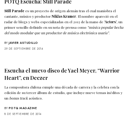
POTQ Escucha: Still Parade
Still Parade
es un proyecto de origen alemán tras el cual maniobra el
cantante, músico y productor
Niklas Kramer
. El nombre apareció en el
radar de blogs y webs especializadas en el 2013 de la mano de
‘Actors’
, un
primer sencillo definido en su nota de prensa como
“música popular hecha
del modo modular que un productor de música electrónica usaría”
.
BY
JAVIER ASTUDILLO
29 DE SEPTIEMBRE DE 2014
Escucha el nuevo disco de Yael Meyer, “Warrior
Heart”, en Deezer
La compositora chilena cumple una década de carrera y la celebra con la
edición de su tercer álbum de estudio, que incluye nueve temas inéditos y
un
bonus track
acústico.
BY
POTQ MAGAZINE
8 DE SEPTIEMBRE DE 2014