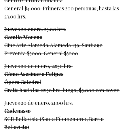
Centro Cultural Amanda
General $4.000. Primeras 200 personas, hasta las
23.00 hrs.
Jueves 20 enero. 23.00 hrs.
Camila Moreno
Cine Arte Alameda. Alameda 139, Santiago
Preventa $3000, General $5000
Jueves 20 de enero, 22:30 hrs.
Cómo Asesinar a Felipes
Ópera Catedral
Gratis hasta las 22:30 hrs. luego, $3.000 con cover.
Jueves 20 de enero. 21:00 hrs.
Cadenasso
SCD Bellavista (Santa Filomena 110, Barrio
Bellavista)