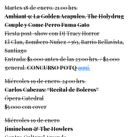
Martes 18 de enero. 21.00 hrs.
Ambiant 9: La Golden Acapulco, The Holydrug
Couple y Come Perro Fuma Gato
Fiesta post-show con DJ Tracy Horror
El Clan, Bombero Nuñez #363, Barrio Bellavista,
Santiago
Entrada: $1.000 antes de las 23:00 hrs. / $2.000
general.
CONCURSO POTQ
aquí.
Miércoles 19 de enero. 24:00 hrs.
Carlos Cabezas: “Recital de Boleros”
Ópera Catedral
$5.000 con cover
Miércoles 19 de enero
Jiminelson & The Howlers