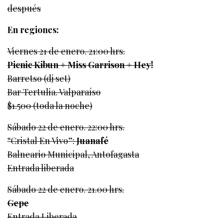
después
En regiones:
Viernes 21 de enero. 21:00 hrs.
Picnic Kibun + Miss Garrison + Hey!
Barretso (dj set)
Bar Tertulia. Valparaíso
$1.500 (toda la noche)
Sábado 22 de enero. 22:00 hrs.
“Cristal En Vivo”:
Juanafé
Balneario Municipal, Antofagasta
Entrada liberada
Sábado 22 de enero. 21.00 hrs.
Gepe
Entrada Liberada