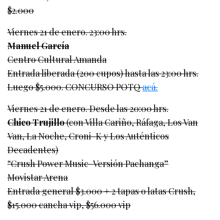
$2.000
Viernes 21 de enero. 23:00 hrs.
Manuel García
Centro Cultural Amanda
Entrada liberada (200 cupos) hasta las 23:00 hrs.
Luego $5.000. CONCURSO POTQ
acá.
Viernes 21 de enero. Desde las 20:00 hrs.
Chico Trujillo
(con Villa Cariño, Ráfaga, Los Van
Van, La Noche, Croni-K y Los Auténticos
Decadentes)
“Crush Power Music-Versión Pachanga”
Movistar Arena
Entrada general $3.000 + 2 tapas o latas Crush,
$15.000 cancha vip, $56.000 vip