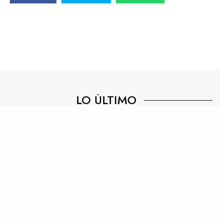
LO ÚLTIMO
HOT FREAKS CLUB reúne a Alex June y
QLOUD en Bar de René
28 DE JULIO DE 2026
Fluvial celebra 10 años con una
programación historica
27 DE JULIO DE 2026