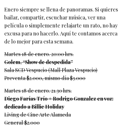
Enero siempre se llena de panoramas. Si quieres
bailar, compartir, escuchar música, ver una
película o simplemente relajarte un rato, no hay
excusa para no hacerlo. Aquí te contamos acerca
de lo mejor para esta semana.
Martes 18 de enero. 20:00 hrs.
Golem, “Show de despedida”
Sala SCD Vespucio (Mall Plaza Vespucio)
Preventa $2.000, mismo día $3.000
Martes 18 de enero. 21.30 hrs.
Diego Farías Trío + Rodrigo Gonzalez en voz:
dedicado a Billie Holiday
Living de Cine Arte Alameda
General $2.000