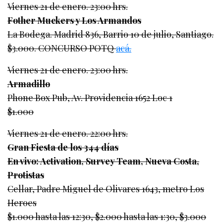
Viernes 21 de enero. 23:00 hrs.
Fother Muckers y Los Armandos
La Bodega. Madrid 836, Barrio 10 de julio, Santiago.
$3.000. CONCURSO POTQ
acá.
Viernes 21 de enero. 23:00 hrs.
Armadillo
Phone Box Pub, Av. Providencia 1652 Loc 1
$1.000
Viernes 21 de enero. 22:00 hrs.
Gran Fiesta de los 344 días
En vivo: Activation, Survey Team, Nueva Costa,
Protistas
Cellar, Padre Miguel de Olivares 1643, metro Los
Heroes
$1.000 hasta las 12:30, $2.000 hasta las 1:30, $3.000