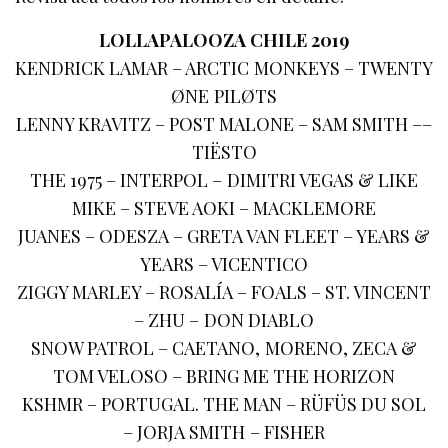
LOLLAPALOOZA CHILE 2019
KENDRICK LAMAR – ARCTIC MONKEYS – TWENTY
ØNE PILØTS
LENNY KRAVITZ – POST MALONE – SAM SMITH ––
TIËSTO
THE 1975 – INTERPOL – DIMITRI VEGAS & LIKE
MIKE – STEVE AOKI – MACKLEMORE
JUANES – ODESZA – GRETA VAN FLEET – YEARS &
YEARS – VICENTICO
ZIGGY MARLEY – ROSALÍA – FOALS – ST. VINCENT
– ZHU – DON DIABLO
SNOW PATROL – CAETANO, MORENO, ZECA &
TOM VELOSO – BRING ME THE HORIZON
KSHMR – PORTUGAL. THE MAN – RÜFÜS DU SOL
– JORJA SMITH – FISHER