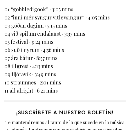
01 “gobbledigook” · 3:05 mins
02 “inní mér syngur vitleysingur” · 4:05 mins
03 góðan daginn · 5:15 mins
04 við spilum endalaust · 3:33 mins
05 festival · 9:24 mins
06 suð í eyrum · 4:56 mins
07 ára bátur · 8:57 mins
08 illgresi · 4:13 mins
09 fljótavík · 3:49 mins
10 straumnes · 2:01 mins
11 all alright · 6:21 mins
¡SUSCRÍBETE A NUESTRO BOLETÍN!
Te mantendremos al tanto de lo que sucede en la música
y además, tendremos sorteos exclusivos para suscrites.