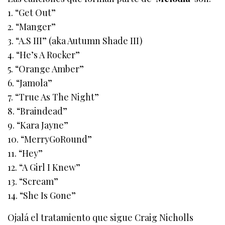
1. “Get Out”
2. “Manger”
3. “A.S III” (aka Autumn Shade III)
4. “He’s A Rocker”
5. “Orange Amber”
6. “Jamola”
7. “True As The Night”
8. “Braindead”
9. “Kara Jayne”
10. “MerryGoRound”
11. “Hey”
12. “A Girl I Knew”
13. “Scream”
14. “She Is Gone”
Ojalá el tratamiento que sigue Craig Nicholls