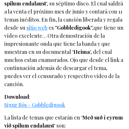
spilum endalaust
‘, su séptimo disco. El cual saldrá
a la venta el próximo mes de junio y contará con 11
temas inéditos. En fin, la canción liberada y regala
desde su
sitio web
es “
Gobbledigook
“,que tiene un
vídeo excelente… Otra demostración de la
impresionante onda que tiene la banda y que
muestran en su documental ‘
Heima
‘, del cual
muchos estan enamorados. Ojo que desde el link a
continuación además de descargar el tema,
puedes ver el censurado y respectivo vídeo de la
canción.
Download
:
Sigur Rós – Gobbledigook
La lista de temas que estarán en ‘
Með suð í eyrum
við spilum endalaust
‘ son: