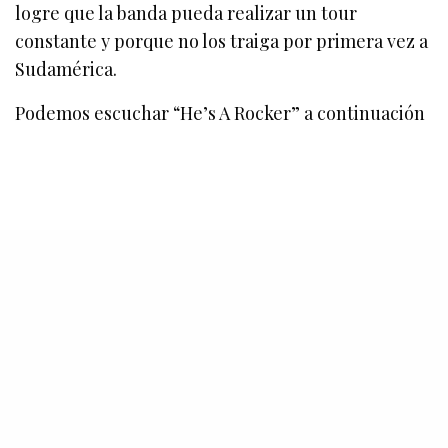
logre que la banda pueda realizar un tour
constante y porque no los traiga por primera vez a
Sudamérica.
Podemos escuchar “He’s A Rocker” a continuación
¡SUSCRÍBETE A NUESTRO BOLETÍN!
Te mantendremos al tanto de lo que sucede en la música
y además, tendremos sorteos exclusivos para suscrites.