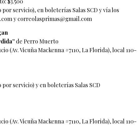
to: $3.500
 por servicio), en boleterías Salas SCD y vía los
.com
y
correolasprimas@gmail.com
gan
rdida”
de Perro Muerto
io (Av. Vicuña Mackenna #7110, La Florida), local 110-
o por servicio) y en boleterías Salas SCD
io (Av. Vicuña Mackenna #7110, La Florida), local 110-