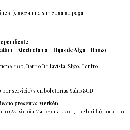
ínea 1), mezanina sur, zona no paga
dependiente
ttini + Alectrofobia + Hijos de Algo + Bonzo +
mena #110, Barrio Bellavista, Stgo. Centro
o por servicio) y en boleterías Salas SCD
ricano presenta: Merkén
io (Av. Vicuña Mackenna #7110, La Florida), local 110-