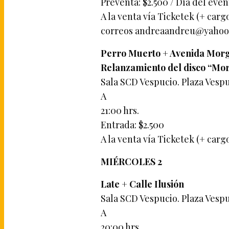
Preventa: $2.500 / Día del even
A la venta vía Ticketek (+ cargo
correos
andreaandreu@yahoo
Perro Muerto + Avenida Mor
Relanzamiento del disco “Mo
Sala SCD Vespucio. Plaza Vespuc
A
21:00 hrs.
Entrada: $2.500
A la venta vía Ticketek (+ carg
MIÉRCOLES 2
Late + Calle Ilusión
Sala SCD Vespucio. Plaza Vespuc
A
20:00 hrs.