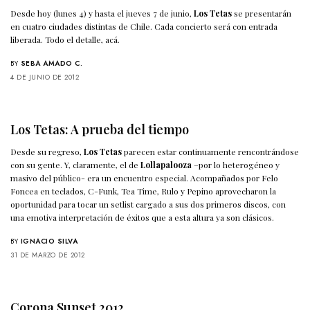
Desde hoy (lunes 4) y hasta el jueves 7 de junio,
Los Tetas
se presentarán
en cuatro ciudades distintas de Chile. Cada concierto será con entrada
liberada. Todo el detalle, acá.
BY
SEBA AMADO C.
4 DE JUNIO DE 2012
Los Tetas: A prueba del tiempo
Desde su regreso,
Los Tetas
parecen estar continuamente rencontrándose
con su gente. Y, claramente, el de
Lollapalooza
–por lo heterogéneo y
masivo del público- era un encuentro especial. Acompañados por Felo
Foncea en teclados, C-Funk, Tea Time, Rulo y Pepino aprovecharon la
oportunidad para tocar un setlist cargado a sus dos primeros discos, con
una emotiva interpretación de éxitos que a esta altura ya son clásicos.
BY
IGNACIO SILVA
31 DE MARZO DE 2012
Corona Sunset 2012