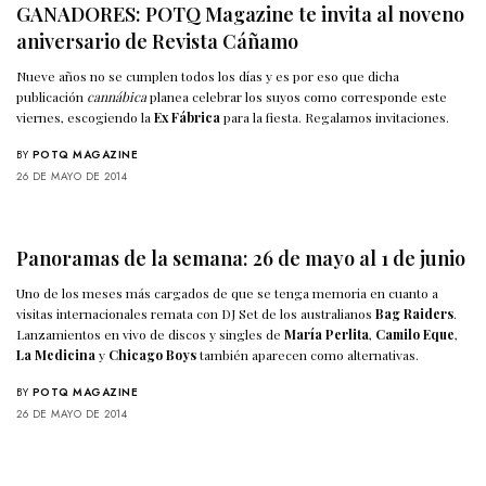
GANADORES: POTQ Magazine te invita al noveno
aniversario de Revista Cáñamo
Nueve años no se cumplen todos los días y es por eso que dicha
publicación
cannábica
planea celebrar los suyos como corresponde este
viernes, escogiendo la
Ex Fábrica
para la fiesta. Regalamos invitaciones.
BY
POTQ MAGAZINE
26 DE MAYO DE 2014
Panoramas de la semana: 26 de mayo al 1 de junio
Uno de los meses más cargados de que se tenga memoria en cuanto a
visitas internacionales remata con DJ Set de los australianos
Bag Raiders
.
Lanzamientos en vivo de discos y singles de
María Perlita
,
Camilo Eque
,
La Medicina
y
Chicago Boys
también aparecen como alternativas.
BY
POTQ MAGAZINE
26 DE MAYO DE 2014