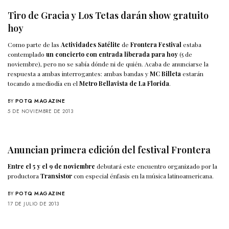
Tiro de Gracia y Los Tetas darán show gratuito
hoy
Como parte de las
Actividades Satélite
de
Frontera Festival
estaba
contemplado
un concierto con entrada liberada para hoy
(5 de
noviembre), pero no se sabía dónde ni de quién. Acaba de anunciarse la
respuesta a ambas interrogantes: ambas bandas y
MC Billeta
estarán
tocando a mediodía en el
Metro Bellavista de La Florida
.
BY
POTQ MAGAZINE
5 DE NOVIEMBRE DE 2013
Anuncian primera edición del festival Frontera
Entre el 5 y el 9 de noviembre
debutará este encuentro organizado por la
productora
Transistor
con especial énfasis en la música latinoamericana.
BY
POTQ MAGAZINE
17 DE JULIO DE 2013