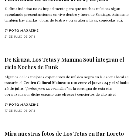
El clima indeciso no es impedimento para que muchos músicos sigan
agendando presentanciones en vivo dentro y fuera de Santiago. Asimismo,
también hay charlas, obras de teatro y otras alterantivas; conócelas acá.
BY
POTQ MAGAZINE
21 DE JULIO DE 2014
De Kiruza, Los Tetas y Mamma Soul integran el
ciclo Noches de Funk
Algunos de los mejores exponentes de música negra en la escena local se
tomarán el
Centro Cultural Matucana 100
entre el
jueves 24
y el
sábado
26 de julio
.
“Juntos pero no revueltos”
es la consigna de esta cita
organizada por dicho espacio que ofrecerá conciertos de alto nivel.
BY
POTQ MAGAZINE
17 DE JULIO DE 2014
Mira nuestras fotos de Los Tetas en Bar Loreto