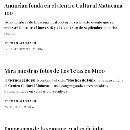
Anuncian fonda en el Centro Cultural Matucana
100
Ocho nombres de la escena local protagonizarán este evento que se
realizará
durante el jueves 18 y el viernes 19 de septiembre
en dicho
recinto.
BY
POTQ MAGAZINE
12 DE SEPTIEMBRE DE 2014
Mira nuestras fotos de Los Tetas en M100
El
viernes 25 de julio
continuó el ciclo
“Noches de Funk”
que presentaba
el
Centro Cultural Matucana 100
, congregando a tres nombres
fundamentales en veladas consecutivas.
BY
POTQ MAGAZINE
28 DE JULIO DE 2014
Panoramas de la semana: 21 al 27 de julio