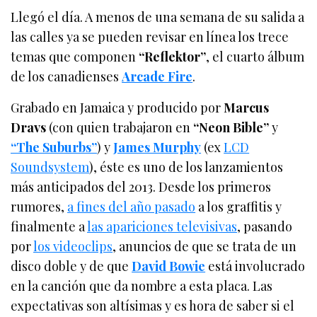
Llegó el día. A menos de una semana de su salida a
las calles ya se pueden revisar en línea los trece
temas que componen
“Reflektor”
, el cuarto álbum
de los canadienses
Arcade Fire
.
Grabado en Jamaica y producido por
Marcus
Dravs
(con quien trabajaron en
“Neon Bible”
y
“The Suburbs”
) y
James Murphy
(ex
LCD
Soundsystem
), éste es uno de los lanzamientos
más anticipados del 2013. Desde los primeros
rumores,
a fines del año pasado
a los graffitis y
finalmente a
las apariciones televisivas
, pasando
por
los videoclips
, anuncios de que se trata de un
disco doble y de que
David Bowie
está involucrado
en la canción que da nombre a esta placa. Las
expectativas son altísimas y es hora de saber si el