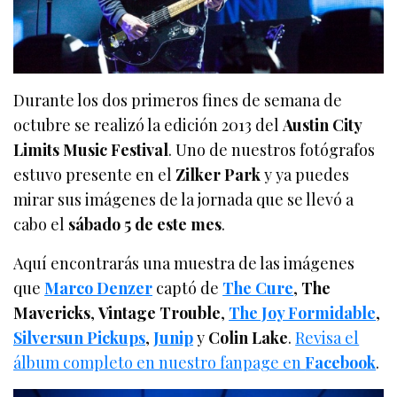
Durante los dos primeros fines de semana de
octubre se realizó la edición 2013 del
Austin City
Limits Music Festival
. Uno de nuestros fotógrafos
estuvo presente en el
Zilker Park
y ya puedes
mirar sus imágenes de la jornada que se llevó a
cabo el
sábado 5 de este mes
.
Aquí encontrarás una muestra de las imágenes
que
Marco Denzer
captó de
The Cure
,
The
Mavericks
,
Vintage Trouble
,
The Joy Formidable
,
Silversun Pickups
,
Junip
y
Colin Lake
.
Revisa el
álbum completo en nuestro fanpage en
Facebook
.