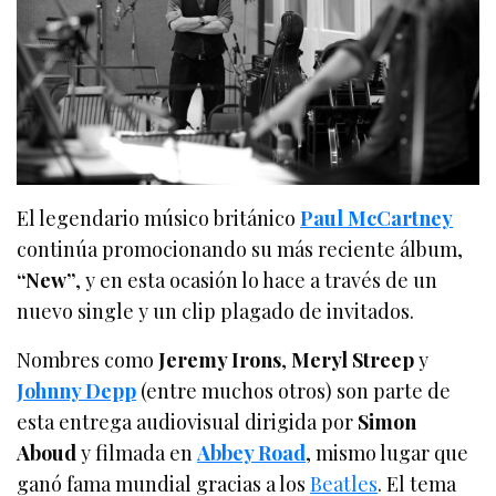
El legendario músico británico
Paul McCartney
continúa promocionando su más reciente álbum,
“New”
, y en esta ocasión lo hace a través de un
nuevo single y un clip plagado de invitados.
Nombres como
Jeremy Irons
,
Meryl Streep
y
Johnny Depp
(entre muchos otros) son parte de
esta entrega audiovisual dirigida por
Simon
Aboud
y filmada en
Abbey Road
, mismo lugar que
ganó fama mundial gracias a los
Beatles
. El tema