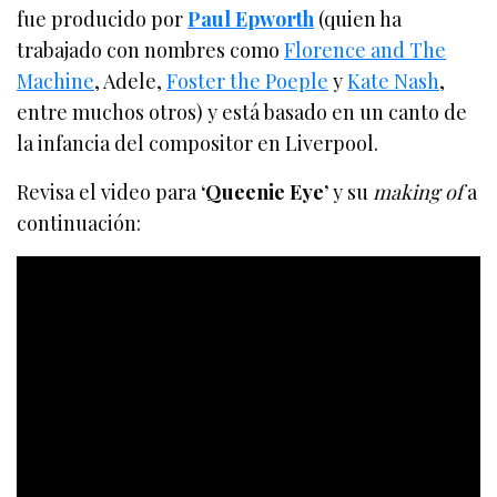
fue producido por
Paul Epworth
(quien ha
trabajado con nombres como
Florence and The
Machine
, Adele,
Foster the Poeple
y
Kate Nash
,
entre muchos otros) y está basado en un canto de
la infancia del compositor en Liverpool.
Revisa el video para
‘Queenie Eye’
y su
making of
a
continuación: