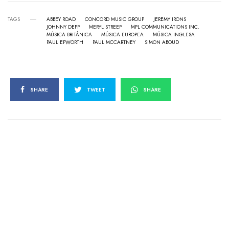
TAGS
ABBEY ROAD
CONCORD MUSIC GROUP
JEREMY IRONS
JOHNNY DEPP
MERYL STREEP
MPL COMMUNICATIONS INC.
MÚSICA BRITÁNICA
MÚSICA EUROPEA
MÚSICA INGLESA
PAUL EPWORTH
PAUL MCCARTNEY
SIMON ABOUD
SHARE
TWEET
SHARE