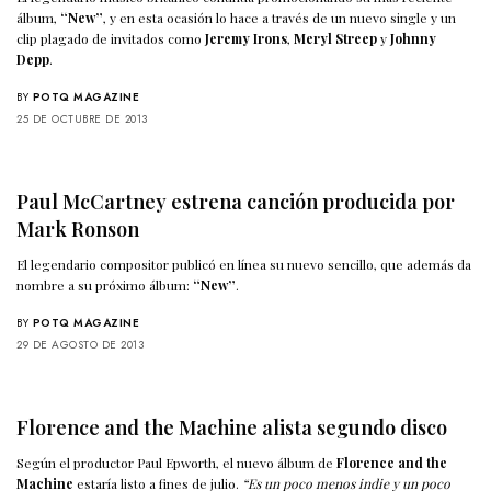
álbum,
“New”
, y en esta ocasión lo hace a través de un nuevo single y un
clip plagado de invitados como
Jeremy Irons
,
Meryl Streep
y
Johnny
Depp
.
BY
POTQ MAGAZINE
25 DE OCTUBRE DE 2013
Paul McCartney estrena canción producida por
Mark Ronson
El legendario compositor publicó en línea su nuevo sencillo, que además da
nombre a su próximo álbum:
“New”
.
BY
POTQ MAGAZINE
29 DE AGOSTO DE 2013
Florence and the Machine alista segundo disco
Según el productor Paul Epworth, el nuevo álbum de
Florence and the
Machine
estaría listo a fines de julio.
“Es un poco menos indie y un poco