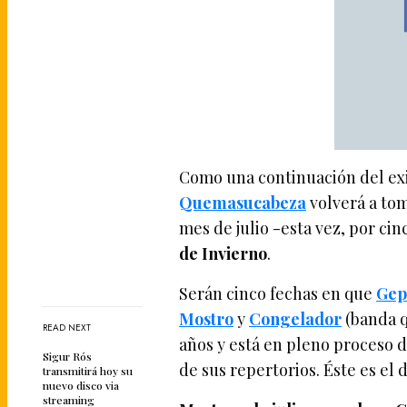
Como una continuación del ex
Quemasucabeza
volverá a tom
mes de julio -esta vez, por ci
de Invierno
.
Serán cinco fechas en que
Gep
Mostro
y
Congelador
(banda q
READ NEXT
años y está en pleno proceso 
Sigur Rós
de sus repertorios. Éste es el d
transmitirá hoy su
nuevo disco via
streaming