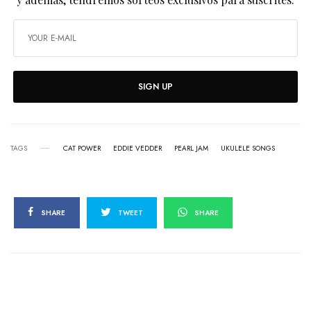
SIGN UP
TAGS
CAT POWER
EDDIE VEDDER
PEARL JAM
UKULELE SONGS
SHARE
TWEET
SHARE