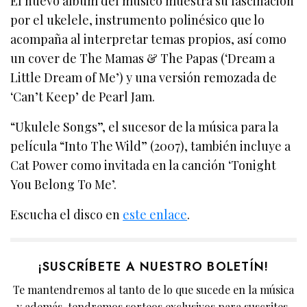
El nuevo álbum del músico muestra su fascinación
por el ukelele, instrumento polinésico que lo
acompaña al interpretar temas propios, así como
un cover de The Mamas & The Papas (‘Dream a
Little Dream of Me’) y una versión remozada de
‘Can’t Keep’ de Pearl Jam.
“Ukulele Songs”, el sucesor de la música para la
película “Into The Wild” (2007), también incluye a
Cat Power como invitada en la canción ‘Tonight
You Belong To Me’.
Escucha el disco en
este enlace
.
¡SUSCRÍBETE A NUESTRO BOLETÍN!
Te mantendremos al tanto de lo que sucede en la música
y además, tendremos sorteos exclusivos para suscrites.