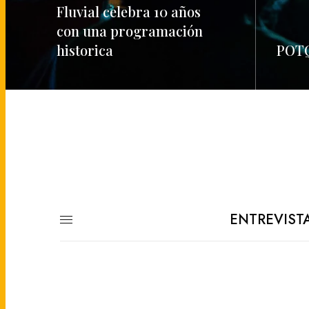
Fluvial celebra 10 años
con una programación
historica
POTQ
READ MORE
READ M
ENTREVIST