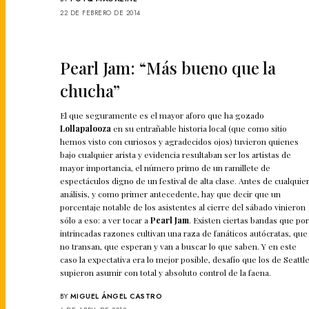
22 DE FEBRERO DE 2014
Pearl Jam: “Más bueno que la
chucha”
El que seguramente es el mayor aforo que ha gozado
Lollapalooza
en su entrañable historia local (que como sitio
hemos visto con curiosos y agradecidos ojos) tuvieron quienes
bajo cualquier arista y evidencia resultaban ser los artistas de
mayor importancia, el número primo de un ramillete de
espectáculos digno de un festival de alta clase. Antes de cualquie
análisis, y como primer antecedente, hay que decir que un
porcentaje notable de los asistentes al cierre del sábado vinieron
sólo a eso: a ver tocar a
Pearl Jam
. Existen ciertas bandas que po
intrincadas razones cultivan una raza de fanáticos autócratas, que
no transan, que esperan y van a buscar lo que saben. Y en este
caso la expectativa era lo mejor posible, desafío que los de Seattl
supieron asumir con total y absoluto control de la faena.
BY
MIGUEL ÁNGEL CASTRO