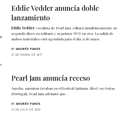
Eddie Vedder anuncia doble
lanzamiento
Eddie Vedder
, vocalista de Pearl Jam, editará simultáneamente su
segundo disco en solitario y su primer DVD en vivo. La salida de
ar
ambos materiales está agendada para el día 31 de mayo.
BY
ANDRÉS PANES
21 DE MARZO DE 2011
de
Pearl Jam anuncia receso
Anoche, mientras tocaban en el festival Optimus Alive!, en Oeiras
(Portugal), Pearl Jam adelantó que…
BY
ANDRÉS PANES
12 DE JULIO DE 2010