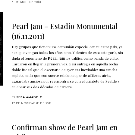
6 DE ABRIL DE 2013
Pearl Jam – Estadio Monumental
(16.11.2011)
Hay grupos que tienen una comunión especial con nuestro país, ya
sea que vengan todos los años o no. Y dentro de esta categoría, sin
duda el fenómeno de
Pearl Jam
los califica como banda de culto.
Tardaron en llegar la primera vez, y su entrega en aquella fecha
doble fue tal que el escenario de ayer era inevitable: una cancha
repleta, en la que con suerte cabían un par de alfileres atrás,
aguardaba ansiosa por reencontrarse con el quinteto de Seattle y
celebrar sus dos décadas de carrera.
BY
SEBA AMADO C.
17 DE NOVIEMBRE DE 2011
Confirman show de Pearl Jam en