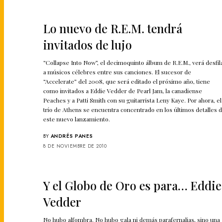
Lo nuevo de R.E.M. tendrá
invitados de lujo
“Collapse Into Now”, el decimoquinto álbum de R.E.M., verá desfil
a músicos célebres entre sus canciones. El sucesor de
“Accelerate” del 2008, que será editado el próximo año, tiene
como invitados a Eddie Vedder de Pearl Jam, la canadiense
Peaches y a Patti Smith con su guitarrista Leny Kaye. Por ahora, el
trío de Athens se encuentra concentrado en los últimos detalles 
este nuevo lanzamiento.
BY
ANDRÉS PANES
8 DE NOVIEMBRE DE 2010
Y el Globo de Oro es para… Eddie
Vedder
No hubo alfombra. No hubo gala ni demás parafernalias, sino una