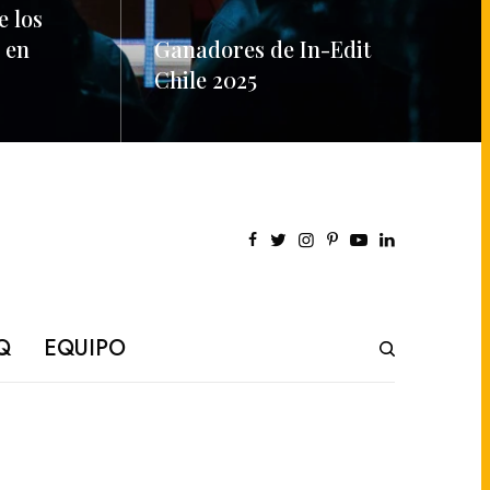
e los
 en
Ganadores de In-Edit
Chile 2025
READ MORE
Q
EQUIPO