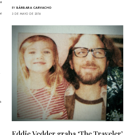
La
BY
BÁRBARA CARVACHO
ne
3 DE MAYO DE 2016
n
n
Eddie Vedder graba ‘The Traveler’