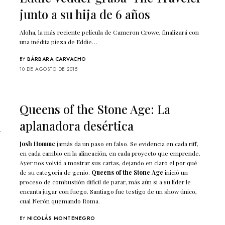
junto a su hija de 6 años
Aloha, la más reciente película de Cameron Crowe, finalizará con
una inédita pieza de Eddie…
BY
BÁRBARA CARVACHO
10 DE AGOSTO DE 2015
Queens of the Stone Age: La
aplanadora desértica
r
Josh Homme
jamás da un paso en falso. Se evidencia en cada riff,
en cada cambio en la alineación, en cada proyecto que emprende.
r
Ayer nos volvió a mostrar sus cartas, dejando en claro el por qué
de su categoría de genio.
Queens of the Stone Age
inició un
proceso de combustión difícil de parar, más aún si a su líder le
e
encanta jugar con fuego. Santiago fue testigo de un show único,
cual Nerón quemando Roma.
BY
NICOLÁS MONTENEGRO