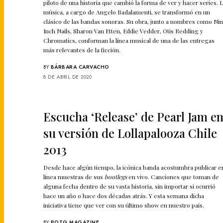
piloto de una historia que cambió la forma de ver y hacer series. 
música, a cargo de Angelo Badalamenti, se transformó en un
clásico de las bandas sonoras. Su obra, junto a nombres como Ni
Inch Nails, Sharon Van Etten, Eddie Vedder, Otis Redding y
Chromatics, conforman la línea musical de una de las entregas
más relevantes de la ficción.
BY
BÁRBARA CARVACHO
8 DE ABRIL DE 2020
Escucha ‘Release’ de Pearl Jam e
su versión de Lollapalooza Chile
2013
Desde hace algún tiempo, la icónica banda acostumbra publicar e
línea muestras de sus
bootlegs
en vivo. Canciones que toman de
alguna fecha dentro de su vasta historia, sin importar si ocurrió
hace un año o hace dos décadas atrás. Y esta semana dicha
iniciativa tiene que ver con su último show en nuestro país.
BY
POTQ MAGAZINE