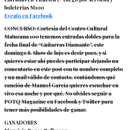
boleterías M100
Evento en Facebook
CONCURSO: Cortesía del Centro Cultural
Matucana 100 tenemos entradas dobles para la
fecha final de “Guitarras Diamante”, este
domingo 8. Show de lujo es decir poco, y si
quieres estar ahí puedes participar dejando un
comentario en este post con tu nombre completo
y un mail válido de contacto, contándonos qué
canción de Manuel García quieres escuchar en
vivo esa noche y por qué. No olvides seguir a
POTQ Magazine en Facebook y Twitter para
tener más posibilidades de ganar.
GANADORES