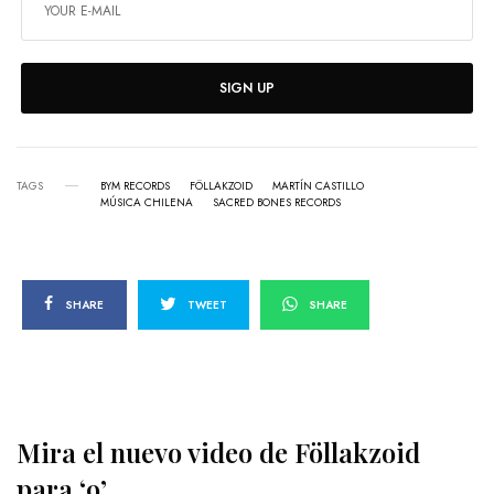
SIGN UP
TAGS
BYM RECORDS
FÖLLAKZOID
MARTÍN CASTILLO
MÚSICA CHILENA
SACRED BONES RECORDS
SHARE
TWEET
SHARE
Mira el nuevo video de Föllakzoid
para ‘9’