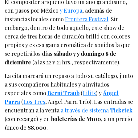
El compositor ariqueño tuvo un año grandísimo,
con pasos por México
y Europa
, además de
instancias locales como
Frontera Festival
. Sin
embargo, dentro de todo aquello, este show de
cerca de tres horas de duración brilló con colores
propios y es esa gama cromática de sonidos la que
se repetirá los días
sábado 7 y domingo 8 de
diciembre
(a las 22 y 21 hrs., respectivamente).
La cita marcará un repaso a todo su catálogo, junto
a sus compañeros habituales y a invitados
especiales como
Berni Traub
(
Lilits
) y
Ángel
Parra
(
Los Tres
, Angel Parra Trío). Las entradas se
encuentran a la venta
a través de sistema
Ticketek
(con recargo) y en
boleterías de M100
, a un precio
único de
$8.000
.