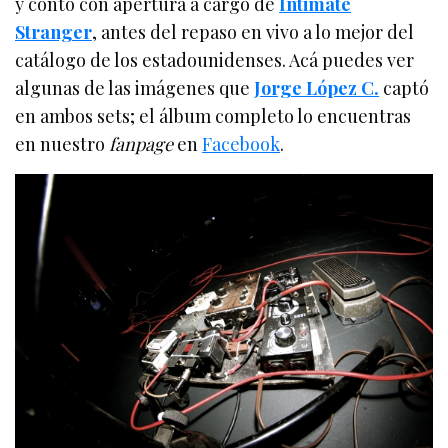
y contó con apertura a cargo de
Intimate
Stranger
, antes del repaso en vivo a lo mejor del
catálogo de los estadounidenses. Acá puedes ver
algunas de las imágenes que
Jorge López C.
captó
en ambos sets; el álbum completo lo encuentras
en nuestro
fanpage
en
Facebook
.