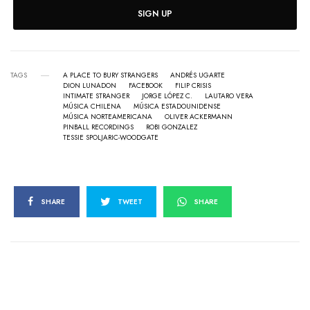
SIGN UP
TAGS
A PLACE TO BURY STRANGERS
ANDRÉS UGARTE
DION LUNADON
FACEBOOK
FILIP CRISIS
INTIMATE STRANGER
JORGE LÓPEZ C.
LAUTARO VERA
MÚSICA CHILENA
MÚSICA ESTADOUNIDENSE
MÚSICA NORTEAMERICANA
OLIVER ACKERMANN
PINBALL RECORDINGS
ROBI GONZALEZ
TESSIE SPOLJARIC-WOODGATE
SHARE
TWEET
SHARE