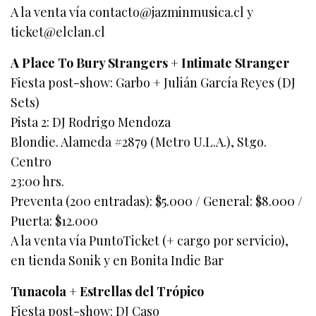
A la venta vía
contacto@jazminmusica.cl
y
ticket@elclan.cl
A Place To Bury Strangers + Intimate Stranger
Fiesta post-show: Garbo + Julián García Reyes (DJ
Sets)
Pista 2: DJ Rodrigo Mendoza
Blondie. Alameda #2879 (Metro U.L.A.), Stgo.
Centro
23:00 hrs.
Preventa (200 entradas): $5.000 / General: $8.000 /
Puerta: $12.000
A la venta vía PuntoTicket (+ cargo por servicio),
en tienda Sonik y en Bonita Indie Bar
Tunacola + Estrellas del Trópico
Fiesta post-show: DJ Caso