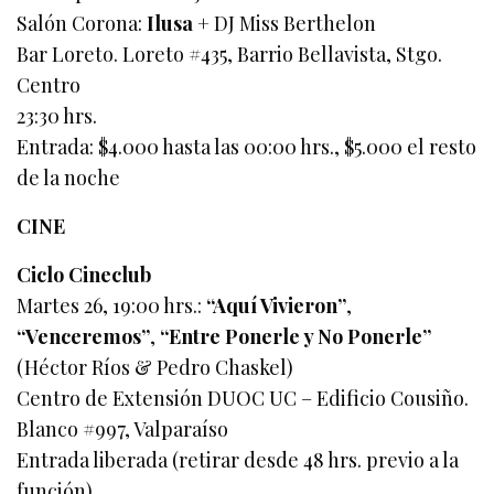
Salón Corona:
Ilusa
+ DJ Miss Berthelon
Bar Loreto. Loreto #435, Barrio Bellavista, Stgo.
Centro
23:30 hrs.
Entrada: $4.000 hasta las 00:00 hrs., $5.000 el resto
de la noche
CINE
Ciclo Cineclub
Martes 26, 19:00 hrs.:
“Aquí Vivieron”
,
“Venceremos”
,
“Entre Ponerle y No Ponerle”
(Héctor Ríos & Pedro Chaskel)
Centro de Extensión DUOC UC – Edificio Cousiño.
Blanco #997, Valparaíso
Entrada liberada (retirar desde 48 hrs. previo a la
función)