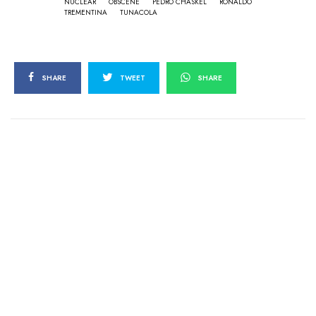
NUCLEAR
OBSCENE
PEDRO CHASKEL
RONALDO
TREMENTINA
TUNACOLA
SHARE
TWEET
SHARE