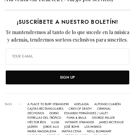
¡SUSCRÍBETE A NUESTRO BOLETÍN!
Te mantendremos al tanto de lo que sucede en la música
y además, tendremos sorteos exclusivos para suscrites.
SIGN UP
TAGS
A PLACE TO BURY STRANGERS
ADELAIDA
ALFONSO CUARÓN
CAJITAS RECTANGULARES
CRIES OF DEATH
CRIMINAL
DECHONOS
DORSO
EDUARDO FERNÁNDEZ / LALET
ESTRELLAS DEL TRÓPICO
FUMA & BAILA
GEORGE MILLER
HÉCTOR RÍOS
ILUSA
INTIMATE STRANGER
JAMES MCTEIGUE
JAZMÍN
JORGE ALIS
JOSÉ BOHR
LOS MISMOS
MARÍA MAGDALENA
MATÍAS CENA
NEILL BLOMKAMP