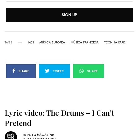
SIGN UP
TAGS
M83
MÚSICA EUROPEA
MÚSICA FRANCESA
YOONHA PARK
SHARE
TWEET
SHARE
Lyric video: The Drums – I Can’t
Pretend
BY
POTQ MAGAZINE