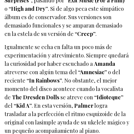
Surprises”
, pasando por
“Exit Music (For a Film)”
o
“High and Dry”
. Si de algo peca este simpático
álbum es de conservador. Sus versiones son
demasiado funcionales y se amparan demasiado
en la estela de su versión de
“Creep”
.
Igualmente se echa en falta un poco más de
experimentación y atrevimiento. Siempre quedará
la curiosidad por haber escuchado a
Amanda
atreverse con algún tema del
“Amnesiac”
o del
reciente
“In Rainbows”
. No obstante, el mejor
momento del disco acontece cuando la vocalista
de
The Dresden Dolls
se atreve con
“Idioteque”
del
“Kid A”
. En esta versión,
Palmer
logra
trasladar a la perfección el ritmo esquizoide de la
original con lasimple ayuda de su ukelele mágico y
un pequeño acompañamiento al piano.