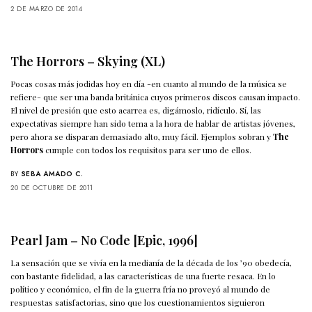
2 DE MARZO DE 2014
The Horrors – Skying (XL)
Pocas cosas más jodidas hoy en día -en cuanto al mundo de la música se
refiere- que ser una banda británica cuyos primeros discos causan impacto.
El nivel de presión que esto acarrea es, digámoslo, ridículo. Sí, las
expectativas siempre han sido tema a la hora de hablar de artistas jóvenes,
pero ahora se disparan demasiado alto, muy fácil. Ejemplos sobran y
The
Horrors
cumple con todos los requisitos para ser uno de ellos.
BY
SEBA AMADO C.
20 DE OCTUBRE DE 2011
Pearl Jam – No Code [Epic, 1996]
La sensación que se vivía en la medianía de la década de los ’90 obedecía,
con bastante fidelidad, a las características de una fuerte resaca. En lo
político y económico, el fin de la guerra fría no proveyó al mundo de
respuestas satisfactorias, sino que los cuestionamientos siguieron