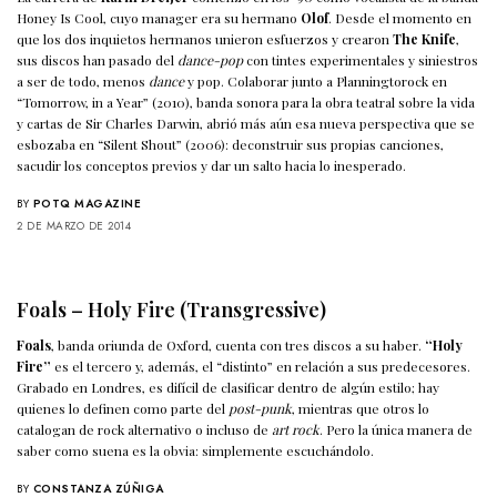
Honey Is Cool, cuyo manager era su hermano
Olof
. Desde el momento en
que los dos inquietos hermanos unieron esfuerzos y crearon
The Knife
,
sus discos han pasado del
dance-pop
con tintes experimentales y siniestros
a ser de todo, menos
dance
y pop. Colaborar junto a Planningtorock en
“Tomorrow, in a Year” (2010), banda sonora para la obra teatral sobre la vida
y cartas de Sir Charles Darwin, abrió más aún esa nueva perspectiva que se
esbozaba en “Silent Shout” (2006): deconstruir sus propias canciones,
sacudir los conceptos previos y dar un salto hacia lo inesperado.
BY
POTQ MAGAZINE
2 DE MARZO DE 2014
Foals – Holy Fire (Transgressive)
Foals
, banda oriunda de Oxford, cuenta con tres discos a su haber.
“Holy
Fire”
es el tercero y, además, el “distinto” en relación a sus predecesores.
Grabado en Londres, es difícil de clasificar dentro de algún estilo; hay
quienes lo definen como parte del
post-punk
, mientras que otros lo
catalogan de rock alternativo o incluso de
art rock
. Pero la única manera de
saber como suena es la obvia: simplemente escuchándolo.
BY
CONSTANZA ZÚÑIGA