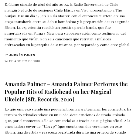
El último sábado de abril del año 2004, la Radio Universidad de Chile
inauguró el ciclo de sesiones Chile Música en Vivo, presentando a The
Ganjas. Fue un día 24, en la Sala Master, con el entonces cuarteto en una
etapa transitoria entre su debut homónimo y la preparación de un segundo
álbum. La experiencia resultó tan positiva para la banda, que fue
inmortalizada en Fuma y Mira, para su preservación como testimonio del
momento que vivían. Son seis canciones que retratan a músicos
enfrascados en la pesquisa de sí mismos, por separado y como ente global.
BY
ANDRÉS PANES
26 DE AGOSTO DE 2010
Amanda Palmer – Amanda Palmer Performs the
Popular Hits of Radiohead on her Magical
Ukelele [8ft. Records, 2010]
Lo que empezó siendo una pequeña broma para terminar los conciertos, ha
terminado cristalizándose en un EP de siete canciones de tirada limitada
que, por el momento, sólo se comercializa a través de su página oficial. A la
encantadora cover de
“Creep”
(que cuenta con dos versiones en este
álbum: una divertida y resacosa registrada durante una prueba de sonido