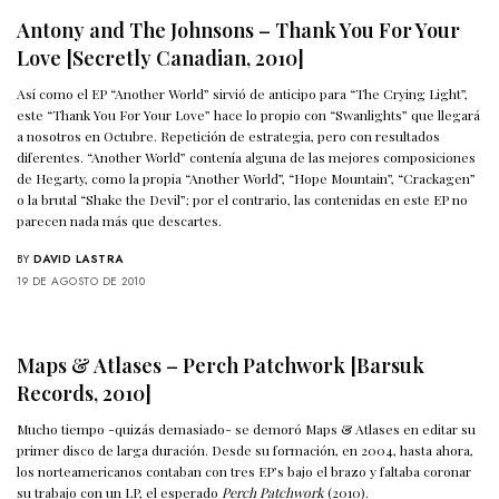
Antony and The Johnsons – Thank You For Your
Love [Secretly Canadian, 2010]
Así como el EP “Another World” sirvió de anticipo para “The Crying Light”,
este “Thank You For Your Love” hace lo propio con “Swanlights” que llegará
a nosotros en Octubre. Repetición de estrategia, pero con resultados
diferentes. “Another World” contenía alguna de las mejores composiciones
de Hegarty, como la propia “Another World”, “Hope Mountain”, “Crackagen”
o la brutal “Shake the Devil”; por el contrario, las contenidas en este EP no
parecen nada más que descartes.
BY
DAVID LASTRA
19 DE AGOSTO DE 2010
Maps & Atlases – Perch Patchwork [Barsuk
Records, 2010]
Mucho tiempo -quizás demasiado- se demoró Maps & Atlases en editar su
primer disco de larga duración. Desde su formación, en 2004, hasta ahora,
los norteamericanos contaban con tres EP’s bajo el brazo y faltaba coronar
su trabajo con un LP, el esperado
Perch Patchwork
(2010).