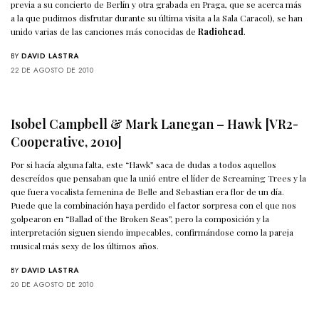
previa a su concierto de Berlín y otra grabada en Praga, que se acerca más
a la que pudimos disfrutar durante su última visita a la Sala Caracol), se han
unido varias de las canciones más conocidas de
Radiohead
.
BY
DAVID LASTRA
22 DE AGOSTO DE 2010
Isobel Campbell & Mark Lanegan – Hawk [VR2-
Cooperative, 2010]
Por si hacía alguna falta, este “Hawk” saca de dudas a todos aquellos
descreídos que pensaban que la unió entre el líder de Screaming Trees y la
que fuera vocalista femenina de Belle and Sebastian era flor de un día.
Puede que la combinación haya perdido el factor sorpresa con el que nos
golpearon en “Ballad of the Broken Seas”, pero la composición y la
interpretación siguen siendo impecables, confirmándose como la pareja
musical más sexy de los últimos años.
BY
DAVID LASTRA
20 DE AGOSTO DE 2010