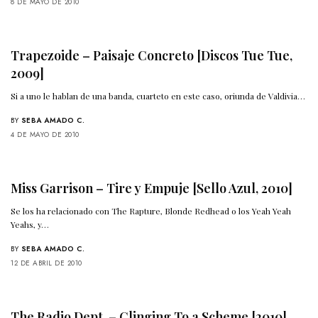
8 DE MAYO DE 2010
Trapezoide – Paisaje Concreto [Discos Tue Tue,
2009]
Si a uno le hablan de una banda, cuarteto en este caso, oriunda de Valdivia…
BY
SEBA AMADO C.
4 DE MAYO DE 2010
Miss Garrison – Tire y Empuje [Sello Azul, 2010]
Se los ha relacionado con The Rapture, Blonde Redhead o los Yeah Yeah
Yeahs, y…
BY
SEBA AMADO C.
12 DE ABRIL DE 2010
The Radio Dept. – Clinging To a Scheme [2010]