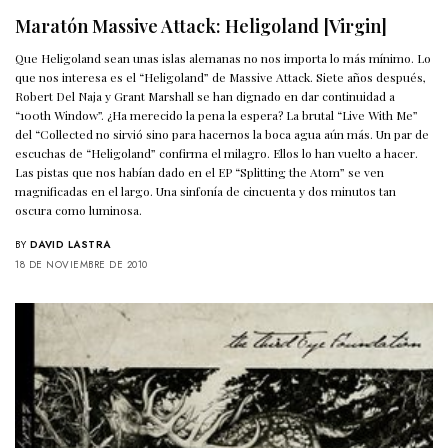
Maratón Massive Attack: Heligoland [Virgin]
Que Heligoland sean unas islas alemanas no nos importa lo más mínimo. Lo
que nos interesa es el “Heligoland” de Massive Attack. Siete años después,
Robert Del Naja y Grant Marshall se han dignado en dar continuidad a
“100th Window”. ¿Ha merecido la pena la espera? La brutal “Live With Me”
del “Collected no sirvió sino para hacernos la boca agua aún más. Un par de
escuchas de “Heligoland” confirma el milagro. Ellos lo han vuelto a hacer.
Las pistas que nos habían dado en el EP “Splitting the Atom” se ven
magnificadas en el largo. Una sinfonía de cincuenta y dos minutos tan
oscura como luminosa.
BY
DAVID LASTRA
18 DE NOVIEMBRE DE 2010