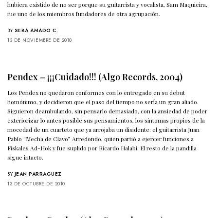
hubiera existido de no ser porque su guitarrista y vocalista, Sam Maquieira,
fue uno de los miembros fundadores de otra agrupación.
BY
SEBA AMADO C.
13 DE NOVIEMBRE DE 2010
Pendex – ¡¡¡Cuidado!!! (Algo Records, 2004)
Los Pendex no quedaron conformes con lo entregado en su debut
homónimo, y decidieron que el paso del tiempo no sería un gran aliado.
Siguieron deambulando, sin pensarlo demasiado, con la ansiedad de poder
exteriorizar lo antes posible sus pensamientos, los síntomas propios de la
mocedad de un cuarteto que ya arrojaba un disidente: el guitarrista Juan
Pablo “Mecha de Clavo” Arredondo, quien partió a ejercer funciones a
Fiskales Ad-Hok y fue suplido por Ricardo Halabi. El resto de la pandilla
sigue intacto.
BY
JEAN PARRAGUEZ
13 DE OCTUBRE DE 2010