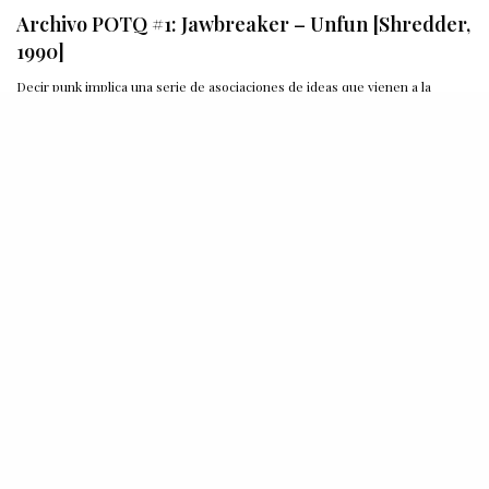
Archivo POTQ #1: Jawbreaker – Unfun [Shredder,
1990]
Decir punk implica una serie de asociaciones de ideas que vienen a la
mente, rápido…
BY
SEBA AMADO C.
12 DE OCTUBRE DE 2009
Editors – In This Light And On This Evening
[2009]
Lo que sucede con Editors y su tercer disco es un poco difuso a primera…
BY
JORGE UNDURRAGA
8 DE OCTUBRE DE 2009
Guía de Discos (5 al 11 de octubre)
Debuts, pasos seguros y regresos de consagrados. De eso se nutre