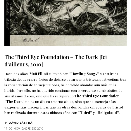
The Third Eye Foundation – The Dark [Ici
d’ailleurs, 2010]
Hace dos años,
Matt Elliott
culminó con
“Howling Songs”
su catártica
trilogía del desgarro. Lejos de dejarse llevar por la tristeza post-coitum tras
la consecución de semejante obra, ha decidido ahondar aún más en la
herida. Para ello, no ha querido continuar con la vertiente semiacústica de
sus últimos discos, sino que ha recuperado
The Third Eye Foundation
.
“The Dark”
no es un álbum retorno al uso, sino que se asemeja a las
esxperiencias discográficas que las otras dos bandas cabeceras de Bristol
han realizado durante estos últimos años con
“Third”
y
“Heligoland”
.
BY
DAVID LASTRA
17 DE NOVIEMBRE DE 2010