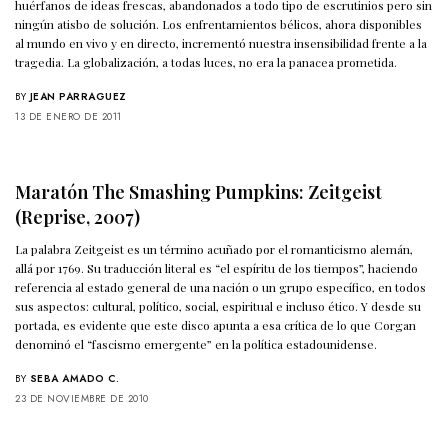
huérfanos de ideas frescas, abandonados a todo tipo de escrutinios pero sin
ningún atisbo de solución. Los enfrentamientos bélicos, ahora disponibles
al mundo en vivo y en directo, incrementó nuestra insensibilidad frente a la
tragedia. La globalización, a todas luces, no era la panacea prometida.
BY
JEAN PARRAGUEZ
13 DE ENERO DE 2011
Maratón The Smashing Pumpkins: Zeitgeist
(Reprise, 2007)
La palabra Zeitgeist es un término acuñado por el romanticismo alemán,
allá por 1769. Su traducción literal es “el espíritu de los tiempos”, haciendo
referencia al estado general de una nación o un grupo específico, en todos
sus aspectos: cultural, político, social, espiritual e incluso ético. Y desde su
portada, es evidente que este disco apunta a esa crítica de lo que Corgan
denominó el “fascismo emergente” en la política estadounidense.
BY
SEBA AMADO C.
23 DE NOVIEMBRE DE 2010