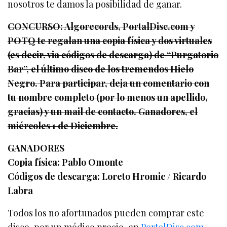
nosotros te damos la posibilidad de ganar.
CONCURSO: Algorecords, PortalDisc.com y
POTQ te regalan una copia física y dos virtuales
(es decir, via códigos de descarga) de “Purgatorio
Bar”, el último disco de los tremendos Hielo
Negro. Para participar, deja un comentario con
tu nombre completo (por lo menos un apellido,
gracias) y un mail de contacto. Ganadores, el
miércoles 1 de Diciembre.
GANADORES
Copia física: Pablo Omonte
Códigos de descarga: Loreto Hromic / Ricardo
Labra
Todos los no afortunados pueden comprar este
disco, por un módico precio, en
PortalDisc.com
.