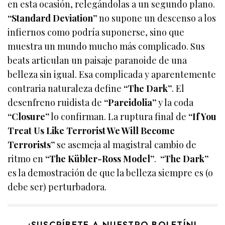
en esta ocasión, relegándolas a un segundo plano.
“Standard Deviation”
no supone un descenso a los
infiernos como podría suponerse, sino que
muestra un mundo mucho más complicado. Sus
beats articulan un paisaje paranoide de una
belleza sin igual. Esa complicada y aparentemente
contraria naturaleza define
“The Dark”
. El
desenfreno ruidista de
“Pareidolia”
y la coda
“Closure”
lo confirman. La ruptura final de
“If You
Treat Us Like Terrorist We Will Become
Terrorists”
se asemeja al magistral cambio de
ritmo en
“The Kübler-Ross Model”
.
“The Dark”
es la demostración de que la belleza siempre es (o
debe ser) perturbadora.