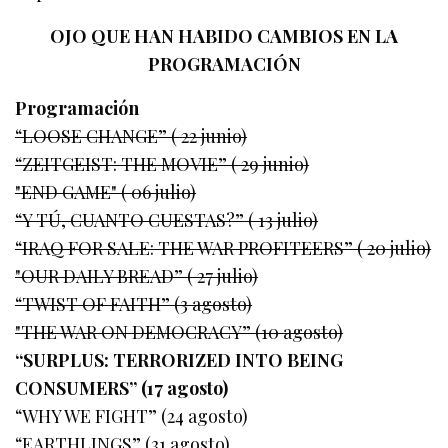
OJO QUE HAN HABIDO CAMBIOS EN LA
PROGRAMACIÓN
Programación
“LOOSE CHANGE” ( 22 junio)
“ZEITGEIST: THE MOVIE” ( 29 junio)
"END GAME" ( 06 julio)
“Y TÚ, CUANTO CUESTAS?” ( 13 julio)
“IRAQ FOR SALE: THE WAR PROFITEERS” ( 20 julio)
"OUR DAILY BREAD” ( 27 julio)
“TWIST OF FAITH” (3 agosto)
"THE WAR ON DEMOCRACY” (10 agosto)
“SURPLUS: TERRORIZED INTO BEING
CONSUMERS” (17 agosto)
“WHY WE FIGHT” (24 agosto)
“EARTHLINGS” (31 agosto)