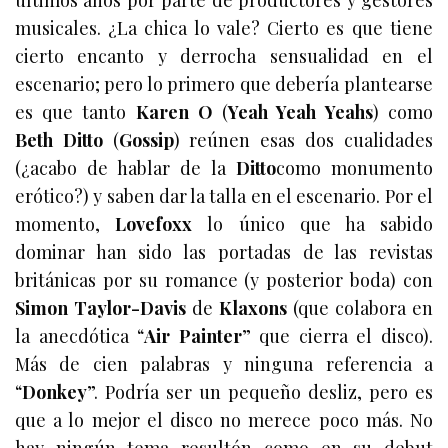
últimos años por parte de productores y gestores
musicales. ¿La chica lo vale? Cierto es que tiene
cierto encanto y derrocha sensualidad en el
escenario; pero lo primero que debería plantearse
es que tanto
Karen O
(
Y
eah Yeah Yeahs
) como
Beth Ditto
(
Gossip
) reúnen esas dos cualidades
(¿acabo de hablar de
la
Ditto
como monumento
erótico?) y saben dar la talla en el escenario.
Por el
momento,
Lovefoxx
lo único que ha sabido
dominar han sido las portadas de las revistas
británicas por su romance (y posterior boda) con
S
imon Taylor-Davis
de
Klaxons
(que colabora en
la anecdótica “
Air Painter
” que cierra el disco).
Más de cien palabras y ninguna referencia a
“
Donkey
”. Podría ser un pequeño desliz, pero es
que a lo mejor el disco no merece poco más. No