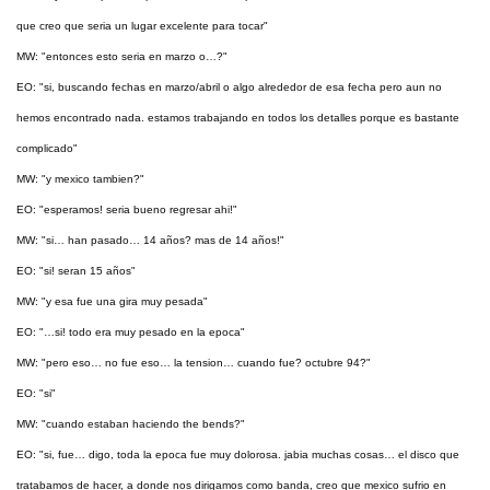
que creo que seria un lugar excelente para tocar"
MW: "entonces esto seria en marzo o…?"
EO: "si, buscando fechas en marzo/abril o algo alrededor de esa fecha pero aun no
hemos encontrado nada. estamos trabajando en todos los detalles porque es bastante
complicado"
MW: "y mexico tambien?"
EO: "esperamos! seria bueno regresar ahi!"
MW: "si… han pasado… 14 años? mas de 14 años!"
EO: "si! seran 15 años"
MW: "y esa fue una gira muy pesada"
EO: "…si! todo era muy pesado en la epoca"
MW: "pero eso… no fue eso… la tension… cuando fue? octubre 94?"
EO: "si"
MW: "cuando estaban haciendo the bends?"
EO: "si, fue… digo, toda la epoca fue muy dolorosa. jabia muchas cosas… el disco que
tratabamos de hacer, a donde nos dirigamos como banda, creo que mexico sufrio en