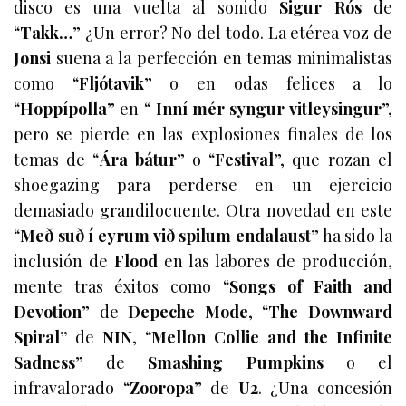
disco es una vuelta al sonido
Sigur Rós
de
“
Takk
…
” ¿Un error? No del todo. La etérea voz de
Jonsi
suena a la perfección en temas minimalistas
como “
Fljótavik
” o en odas felices a lo
“
Hoppípolla
” en “
Inní mér syngur vitleysingur
”,
pero se pierde en las explosiones finales de los
temas de “
Ára bátur
” o “
Festival
”, que rozan el
shoegazing para perderse en un ejercicio
demasiado grandilocuente. Otra novedad en este
“
Með suð í eyrum við spilum endalaust
” ha sido la
inclusión de
Flood
en las labores de producción,
mente tras éxitos como “
Songs of Faith and
Devotion
” de
Depeche Mode
, “
The Downward
Spiral”
de
NIN
, “
Mellon Collie and the Infinite
Sadness
” de
Smashing Pumpkins
o el
infravalorado “
Zooropa
” de
U2
. ¿Una concesión