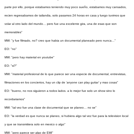
parte por ello, porque estabamos teniendo muy poco sueño, estabamos muy cansados,
recien regresabamos de tailandia, solo pasamos 24 horas en casa y luego tuvimos que
volar al otro lado del mundo… pero fue una excelente gira, una de esas que son
memorables"
MW: "y fue filmado, no? creo que habia un documental planeado pero nunca…"
EO: "no"
MW: "pero hay material en youtube"
EO: "si?"
MW: "material profesional de lo que parece ser una especie de documental, entrevistas,
filmaciones en los conciertos, hay un clip de ‘anyone can play guitar’ y mas cosas"
EO: "bueno, no nos siguieron a todos lados. a lo mejor fue solo un show sino lo
recordariamos"
MW: "tal vez fue una clase de documental que se planeo… no se"
EO: "la verdad es que nunca se planeo, si hubiera algo tal vez fue para la television local
y que se transmitiera solo en mexico o algo"
MW: "pero parece ser algo de EMI"