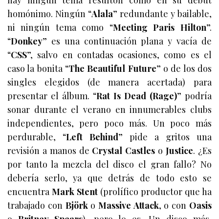
hay ningún tema resultón como en su debut
homónimo. Ningún “
Alala
” redundante y bailable,
ni ningún tema como “
Meeting Paris Hilton
”.
“
Donkey
” es una continuación plana y vacía de
“
CSS
”, salvo en contadas ocasiones, como es el
caso la bonita “
T
he Beautiful Future
” o de los dos
singles elegidos (de manera acertada) para
presentar el álbum. “
R
at Is Dead (Rage)
” podría
sonar durante el verano en innumerables clubs
independientes, pero poco más. Un poco más
perdurable, “
Left Behind
” pide a gritos una
revisión a manos de
Crystal Castles
o
Justice
. ¿Es
por tanto la mezcla del disco el gran fallo? No
debería serlo, ya que detrás de todo esto se
encuentra
Mark
Stent
(prolífico productor que ha
trabajado con
Björk
o
Massive Attack
, o con
Oasis