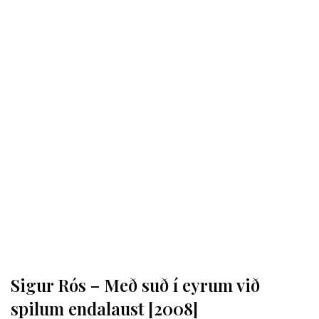
Sigur Rós – Með suð í eyrum við
spilum endalaust [2008]