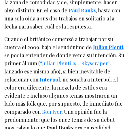
la zona de comodidad y de, simplemente, hacer
algo distinto. En el caso de
Paul Banks
, basta con
una sola oída a sus dos trabajos en solitario a la
fecha para saber cuál es la respuesta.
Cuando el británico comenzó a trabajar por su
cuenta el 2009, bajo el seudónimo de
Julian Plenti
,
se podía entender de dónde venía su intención. Su
primer álbum (
“Julian Plenti Is… Skyscraper”
,
lanzado ese mismo año), si bien inevitable de
relacionar con
Interpol
, no sonaba a Interpol. El
color era diferente, la mezcla de estilos era
evidente e incluso algunos temas mostraron un
lado más folk que, por supuesto, de inmediato fue
comparado con
Bon Iver
. Una opinión fue la
predominante: que los once temas de su debut
mostraban lo que
Paul Banks
era en realidad.