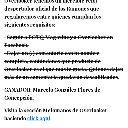
Overlooker tenemos un increíble reloj
despertador oficial de los Ramones que
regalaremos entre quienes cumplan los
siguientes requisitos
:
·
Seguir a POTQ Magazine y a Overlooker en
Facebook.
· Dejar un (1) comentario con tu nombre
completo, contándonos qué producto de
Overlooker es el que más te gusta. Quienes dejen
más de un comentario quedarán descalificados
.
GANADOR: Marcelo González Flores de
Concepción.
Visita la sección Melómanos de Overlooker
haciendo
click aquí
.