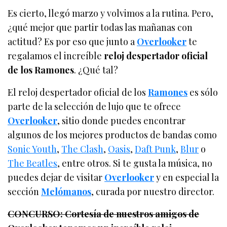
Es cierto, llegó marzo y volvimos a la rutina. Pero,
¿qué mejor que partir todas las mañanas con
actitud? Es por eso que junto a
Overlooker
te
regalamos el increíble
reloj despertador oficial
de los Ramones
. ¿Qué tal?
El reloj despertador oficial de los
Ramones
es sólo
parte de la selección de lujo que te ofrece
Overlooker
, sitio donde puedes encontrar
algunos de los mejores productos de bandas como
Sonic Youth
,
The Clash
,
Oasis
,
Daft Punk
,
Blur
o
The Beatles
, entre otros. Si te gusta la música, no
puedes dejar de visitar
Overlooker
y en especial la
sección
Melómanos
, curada por nuestro director.
CONCURSO: Cortesía de nuestros amigos de