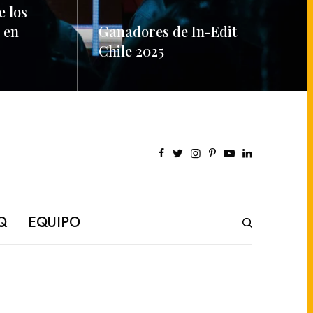
e los
 en
Ganadores de In-Edit
Chile 2025
READ MORE
Q
EQUIPO