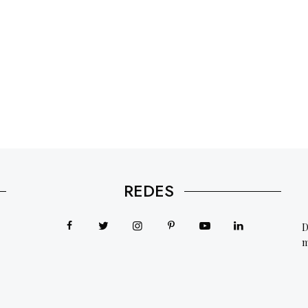
REDES
D
m