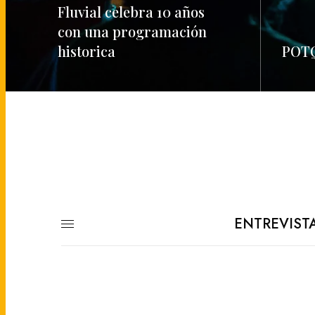
Fluvial celebra 10 años
con una programación
historica
POTQ
READ MORE
READ M
ENTREVIST