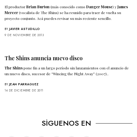
El productor
Brian Burton
(más conocido como
Danger Mouse
) y
James
Mercer
(vocalista de
The Shins
) se ha reunido para traer de vuelta su
proyecto conjunto. Acá puedes revisar su más reciente sencillo.
BY
JAVIER ASTUDILLO
9 DE NOVIEMBRE DE 2013
The Shins anuncia nuevo disco
The Shins
pone fin a un largo período sin lanzamientos con el anuncio de
un nuevo disco, sucesor de “Wincing the Night Away” (2007)..
BY
JEAN PARRAGUEZ
14 DE DICIEMBRE DE 2011
SÍGUENOS EN