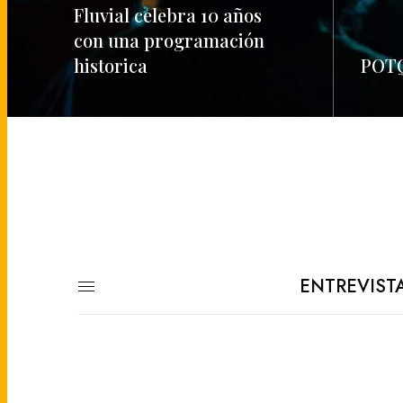
Fluvial celebra 10 años
con una programación
historica
POTQ
READ MORE
READ M
ENTREVIST