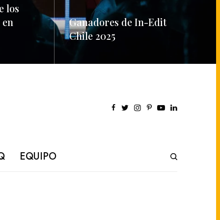
e los
 en
Ganadores de In-Edit
Chile 2025
READ MORE
Q
EQUIPO