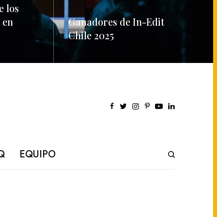
e los
 en
Ganadores de In-Edit
Chile 2025
READ MORE
Q
EQUIPO