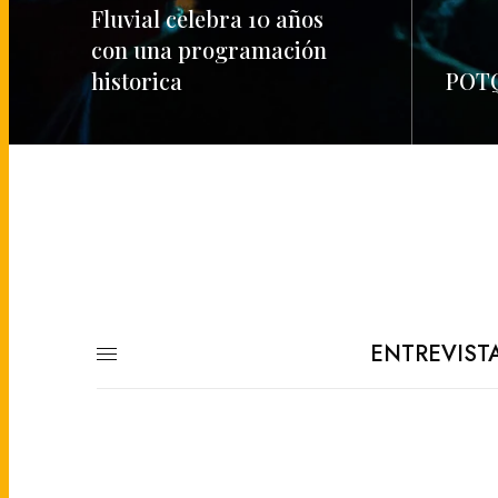
Fluvial celebra 10 años
con una programación
historica
POTQ
READ MORE
READ M
ENTREVIST