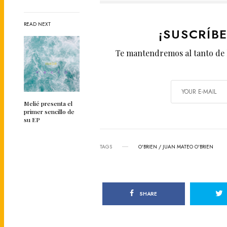
READ NEXT
¡SUSCRÍB
Te mantendremos al tanto de 
Melié presenta el
primer sencillo de
su EP
TAGS
O'BRIEN / JUAN MATEO O'BRIEN
SHARE