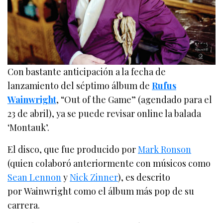
Con bastante anticipación a la fecha de
lanzamiento del séptimo álbum de
Rufus
Wainwright
, “Out of the Game” (agendado para el
23 de abril), ya se puede revisar online la balada
‘Montauk’.
El disco, que fue producido por
Mark Ronson
(quien colaboró anteriormente con músicos como
Sean Lennon
y
Nick Zinner
), es descrito
por Wainwright como el álbum más pop de su
carrera.