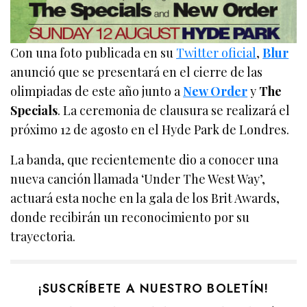
Con una foto publicada en su
Twitter oficial
,
Blur
anunció que se presentará en el cierre de las
olimpiadas de este año junto a
New Order
y
The
Specials
. La ceremonia de clausura se realizará el
próximo 12 de agosto en el Hyde Park de Londres.
La banda, que recientemente dio a conocer una
nueva canción llamada ‘Under The West Way’,
actuará esta noche en la gala de los Brit Awards,
donde recibirán un reconocimiento por su
trayectoria.
¡SUSCRÍBETE A NUESTRO BOLETÍN!