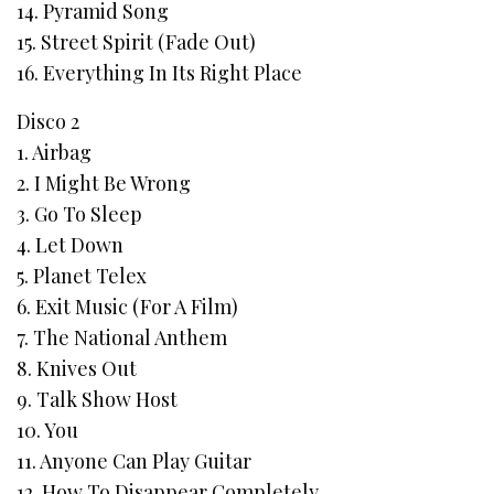
14. Pyramid Song
15. Street Spirit (Fade Out)
16. Everything In Its Right Place
Disco 2
1. Airbag
2. I Might Be Wrong
3. Go To Sleep
4. Let Down
5. Planet Telex
6. Exit Music (For A Film)
7. The National Anthem
8. Knives Out
9. Talk Show Host
10. You
11. Anyone Can Play Guitar
12. How To Disappear Completely