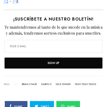
#2
–
#3
).
¡SUSCRÍBETE A NUESTRO BOLETÍN!
Te mantendremos al tanto de lo que sucede en la música
y además, tendremos sorteos exclusivos para suscrites.
SIGN UP
TAGS
BRIAN CHASE
KAREN O
NICK ZINNER
YEAH YEAH YEAHS
SHARE
TWEET
SHARE