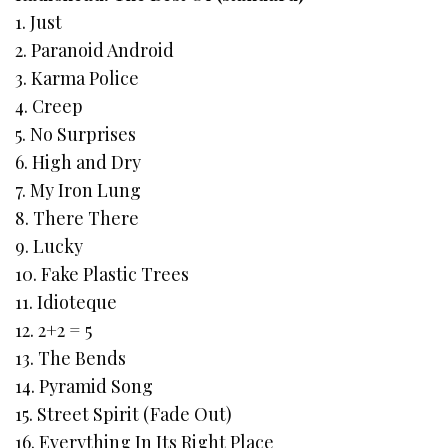
1. Just
2. Paranoid Android
3. Karma Police
4. Creep
5. No Surprises
6. High and Dry
7. My Iron Lung
8. There There
9. Lucky
10. Fake Plastic Trees
11. Idioteque
12. 2+2 = 5
13. The Bends
14. Pyramid Song
15. Street Spirit (Fade Out)
16. Everything In Its Right Place