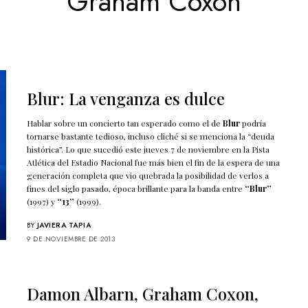
Graham Coxon
Blur: La venganza es dulce
Hablar sobre un concierto tan esperado como el de
Blur
podría
tornarse bastante tedioso, incluso cliché si se menciona la “deuda
histórica”. Lo que sucedió este jueves 7 de noviembre en la Pista
Atlética del Estadio Nacional fue más bien el fin de la espera de una
generación completa que vio quebrada la posibilidad de verlos a
fines del siglo pasado, época brillante para la banda entre
“Blur”
(1997) y
“13”
(1999).
BY
JAVIERA TAPIA
9 DE NOVIEMBRE DE 2013
Damon Albarn, Graham Coxon,