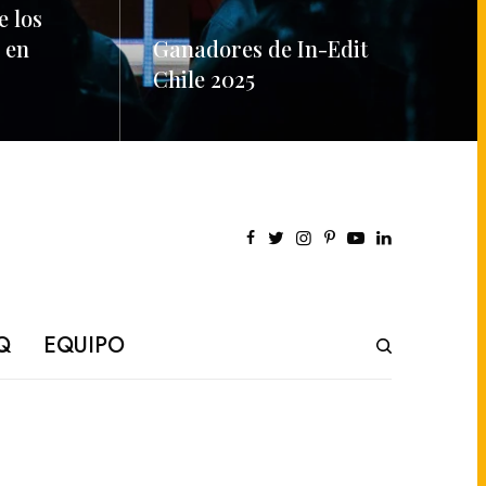
e los
 en
Ganadores de In-Edit
Chile 2025
READ MORE
Q
EQUIPO