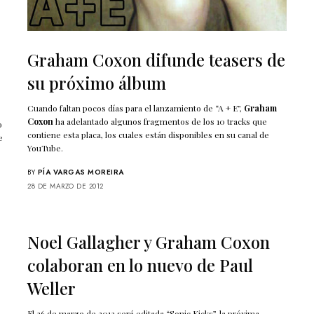
Graham Coxon difunde teasers de
su próximo álbum
Cuando faltan pocos días para el lanzamiento de “A + E”,
Graham
Coxon
ha adelantado algunos fragmentos de los 10 tracks que
o
contiene esta placa, los cuales están disponibles en su canal de
e
YouTube.
BY
PÍA VARGAS MOREIRA
28 DE MARZO DE 2012
Noel Gallagher y Graham Coxon
colaboran en lo nuevo de Paul
Weller
El 26 de marzo de 2012 será editada “Sonic Kicks”, la próxima