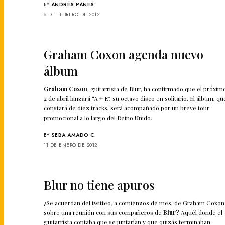
BY
ANDRÉS PANES
6 DE FEBRERO DE 2012
Graham Coxon agenda nuevo
álbum
Graham Coxon
, guitarrista de Blur, ha confirmado que el próxim
2 de abril lanzará “A + E”, su octavo disco en solitario. El álbum, qu
constará de diez tracks, será acompañado por un breve tour
promocional a lo largo del Reino Unido.
BY
SEBA AMADO C.
11 DE ENERO DE 2012
Blur no tiene apuros
¿Se acuerdan del twitteo, a comienzos de mes, de Graham Coxon
sobre una reunión con sus compañeros de
Blur?
Aquél donde el
guitarrista contaba que se juntarían y que quizás terminaban