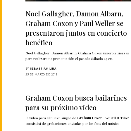
Noel Gallagher, Damon Albarn,
Graham Coxon y Paul Weller se
presentaron juntos en concierto
benéfico
Noel Gallagher, Damon Albarn y Graham Coxon unieron fuerzas
para realizar una presentación el pasado Sábado 23 en…
BY
SEBASTIÁN LIRA
25 DE MARZO DE 2013
Graham Coxon busca bailarines
para su próximo video
El video para el nuevo single de
Graham Coxon
, ‘What’ll It Take’,
consistirá de grabaciones enviadas por los fans del músico.