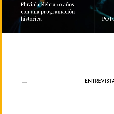
Fluvial celebra 10 años
con una programación
historica
POTQ
READ MORE
READ M
ENTREVIST