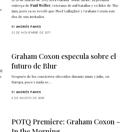
entrega de
Paul Weller
, veterano de mil batallas y ex líder de The
de
Jam, pero ya se reveló que Noel Gallagher y Graham Coxon son
dos de sus invitados.
BY
ANDRÉS PANES
23 DE NOVIEMBRE DE 2011
Graham Coxon especula sobre el
futuro de Blur
El
de
Después de los conciertos ofrecidos durante junio y julio, en
Europa, poco y nada se…
BY
ANDRÉS PANES
6 DE AGOSTO DE 2009
POTQ Premiere: Graham Coxon –
In the Morning