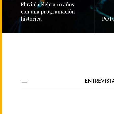
Fluvial celebra 10 años
con una programación
historica
POTQ
READ MORE
READ M
ENTREVIST