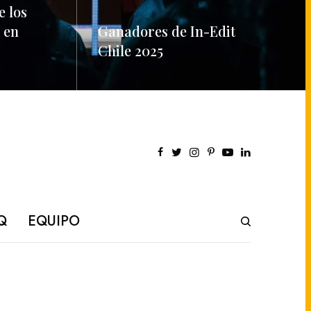
e los
 en
Ganadores de In-Edit
Chile 2025
READ MORE
Q
EQUIPO