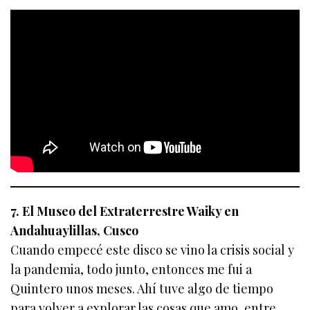
7. El Museo del Extraterrestre Waiky en
Andahuaylillas, Cusco
Cuando empecé este disco se vino la crisis social y
la pandemia, todo junto, entonces me fui a
Quintero unos meses. Ahí tuve algo de tiempo
para volver a explorar las cosas que amo, entre